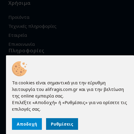
Χρήσιμα
Προϊόντα
Τεχνικές πληροφορίες
Εταιρεία
Επικοινωνία
Πληροφορίες
Όροι χρήσης
Προστασία προσωπικών δεδομένων
Πολιτική Cookies
Τα cookies είναι σημαντικά για την εύρυθμη
λειτουργία του alifragis.com.gr και για την βελτίωση
Τρόποι αποστολής
της online εμπειρία σας.
Τρόποι παραγγελίας
Επιλέξτε «Αποδοχή» ή «Ρυθμίσεις» για να ορίσετε τις
επιλογές σας.
Τρόποι πληρωμής
Εγγύηση - Επιστροφές
Αποδοχή
Ρυθμίσεις