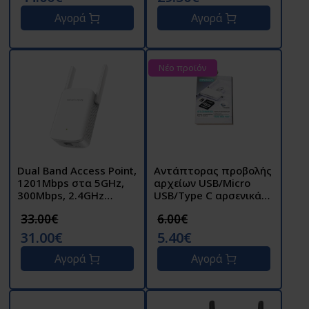
τηλέφωνα Tapo P300
Αγορά
Αγορά
Νέο προϊόν
Dual Band Access Point,
Αντάπτορας προβολής
1201Μbps στα 5GHz,
αρχείων USB/Micro
300Mbps, 2.4GHz
USB/Type C αρσενικά
ME60X
σε USB/SD/TF θηλυκά
33.00€
6.00€
OTG card reader λευκό
USB-6 TREQA
31.00€
5.40€
Αγορά
Αγορά