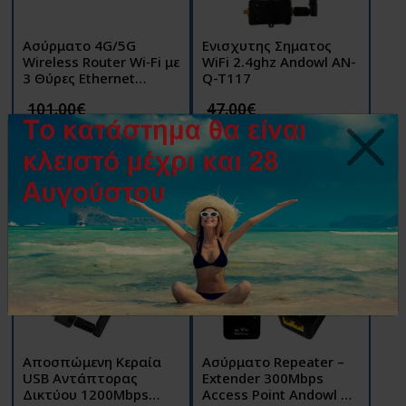
Ασύρματο 4G/5G
Ενισχυτης Σηματος
Wireless Router Wi‑Fi με
WiFi 2.4ghz Andowl AN-
3 Θύρες Ethernet
Q-T117
300Mbps & 4 Κεραίες
101.00€
47.00€
Andowl Q-A211
90.00€
25.00€
Αγορά
Αγορά
Αποσπώμενη Κεραία
Ασύρματο Repeater –
USB Αντάπτορας
Extender 300Mbps
Δικτύου 1200Mbps
Access Point Andowl Q-