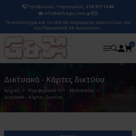
Τηλεφωνικές παραγγελίες
210 9711346
info@alifragis.com.gr
Το κατάστημα και το site θα παραμείνει κλειστό έως και
την Παρασκευή 28 Αυγούστου.
0
Δικτυακά - Κάρτες δικτύου
Αρχική
Περιφεριακά H/Y - Multimedia
Δικτυακά - Κάρτες δικτύου
Φίλτρα