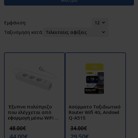
Εμφάνιση:
Ταξινόμηση κατά:
Έξυπνο πολύπριζο
Ασύρματο Ταξιδιωτικό
που ελέγχεται από
Router Wifi 4G, Andowl
εφαρμογή μέσω WiFi με
Q-A515
ενωματωμένο
48.00€
34.00€
φορτιστή fast charge
18W για κινητά
44.00€
29.50€