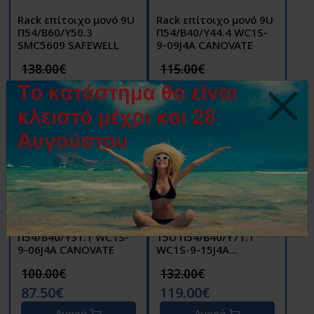
Rack επίτοιχο μονό 9U
Rack επίτοιχο μονό 9U
Π54/Β60/Υ50.3
Π54/Β40/Υ44.4 WC1S-
SMC5609 SAFEWELL
9-09J4A CANOVATE
138.00€
115.00€
122.00€
98.50€
Αγορά
Αγορά
Νέο προϊόν
Νέο προϊόν
Rack επίτοιχο μονό 6U
Rack επίτοιχο μονό
Π54/Β40/Υ31.1 WC1S-
15U Π54/Β40/Υ71.1
9-06J4A CANOVATE
WC1S-9-15J4A
CANOVATE
100.00€
132.00€
87.50€
119.00€
Αγορά
Αγορά