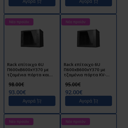
Αγορά
Αγορά
Νέο προϊόν
Νέο προϊόν
Rack επίτοιχο 6U
Rack επίτοιχο 6U
Π600xΒ600xΥ370 με
Π600xΒ600xΥ370 με
τζαμένια πόρτα και
τζαμένια πόρτα KV-
σχισμές στο πλάι KV-
6606BXA
98.00€
95.00€
6606CXA
93.00€
92.00€
Αγορά
Αγορά
Νέο προϊόν
Νέο προϊόν