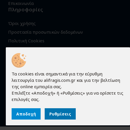
Επικοινωνία
Πληροφορίες
Όροι χρήσης
Προστασία προσωπικών δεδομένων
Πολιτική Cookies
Τρόποι αποστολής
Τρόποι παραγγελίας
Τρόποι πληρωμής
Τα cookies είναι σημαντικά για την εύρυθμη
Εγγύηση - Επιστροφές
λειτουργία του alifragis.com.gr και για την βελτίωση
της online εμπειρία σας.
Επιλέξτε «Αποδοχή» ή «Ρυθμίσεις» για να ορίσετε τις
©
2026
alifragis.com.gr
. All rights reserved.
επιλογές σας.
Κατασκευή ιστοσελίδων
qualityweb
.
Αποδοχή
Ρυθμίσεις