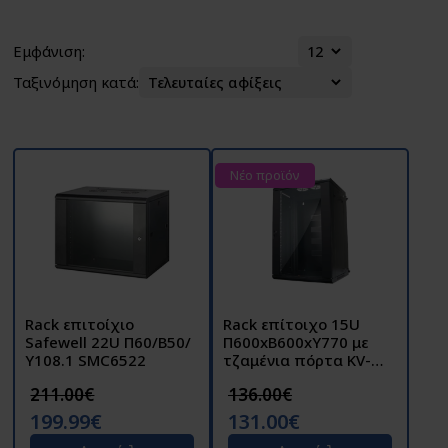
Εμφάνιση:
Ταξινόμηση κατά:
Νέο προϊόν
Rack επιτοίχιο
Rack επίτοιχο 15U
Safewell 22U Π60/Β50/
Π600xΒ600xΥ770 με
Υ108.1 SMC6522
τζαμένια πόρτα KV-
6615BXA
211.00€
136.00€
199.99€
131.00€