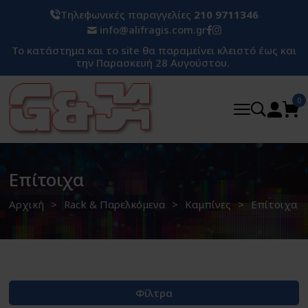
Τηλεφωνικές παραγγελίες
210 9711346
info@alifragis.com.gr
Το κατάστημα και το site θα παραμείνει κλειστό έως και
την Παρασκευή 28 Αυγούστου.
0
Επίτοιχα
Αρχική
Rack & Παρελκόμενα
Καμπίνες
Επίτοιχα
Φίλτρα