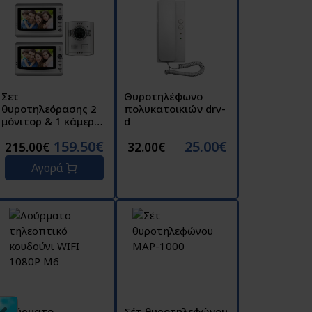
Σετ
Θυροτηλέφωνο
θυροτηλεόρασης 2
πολυκατοικιών drv-
μόνιτορ & 1 κάμερα.
d
Οθόνη: 7'' TFT LCD
159.50€
25.00€
VDP-521
215.00€
32.00€
Αγορά
Ασύρματο
Σέτ θυροτηλεφώνου