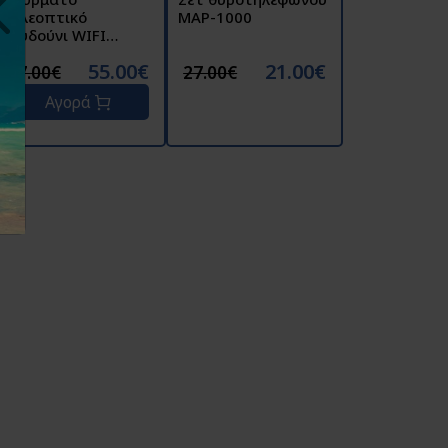
τηλεοπτικό
MAP-1000
κουδούνι WIFI
1080P M6
55.00€
21.00€
77.00€
27.00€
Αγορά