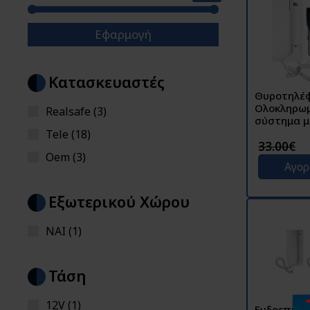
Εφαρμογή
Κατασκευαστές
Θυροτηλέ
Ολοκληρω
Realsafe (3)
σύστημα μ
εξωτερική
Tele (18)
και 1 εσωτερ
33.00€
Oem (3)
3206B
Αγο
Εξωτερικού Χώρου
NAI (1)
Τάση
12V (1)
Ενδοεπικο