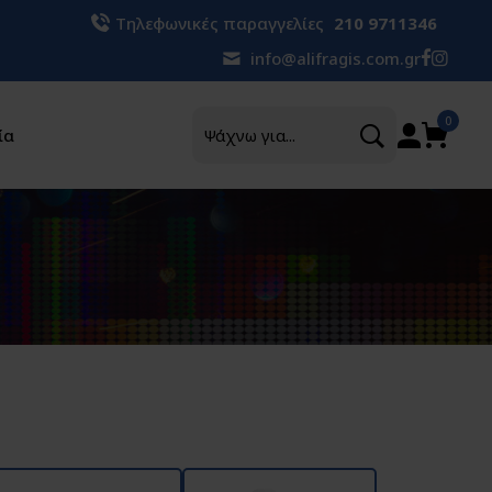
Τηλεφωνικές παραγγελίες
210 9711346
info@alifragis.com.gr
Αναζήτηση
0
ία