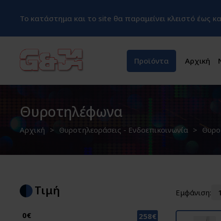
Το κατάστημα και το site θα παραμείνει κλειστό έως 
Προϊόντα
Αρχική
Θυροτηλέφωνα
Αρχική
Θυροτηλεοράσεις - Ενδοεπικοινωνία
Θυρο
Τιμή
Εμφάνιση:
0€
258€