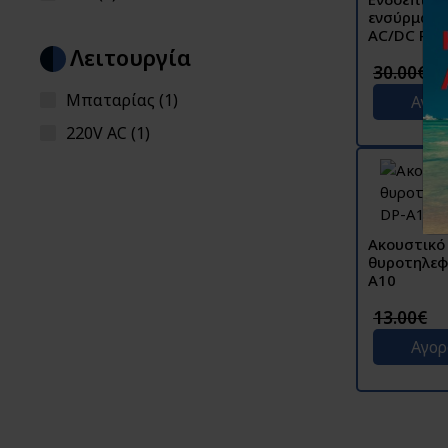
ενσύρματη
AC/DC RL-
Λειτουργία
30.00€
Μπαταρίας (1)
Αγο
220V AC (1)
Ακουστικό
θυροτηλεφ
A10
13.00€
Αγο