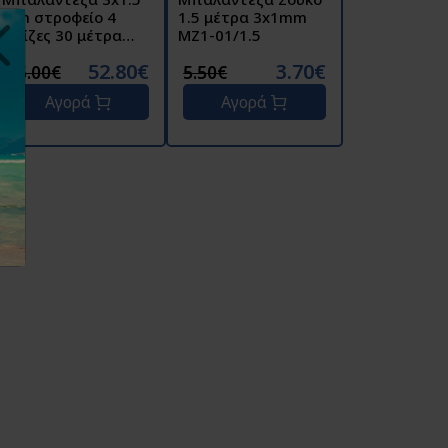
mm στροφείο 4
1.5 μέτρα 3x1mm
πρίζες 30 μέτρα
MZ1-01/1.5
GEH-037 HGI
52.80€
3.70€
55.00€
5.50€
Αγορά
Αγορά