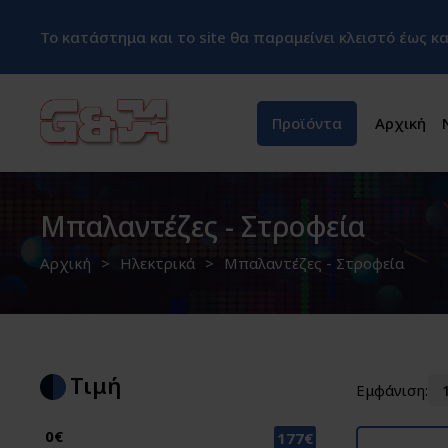
Το κατάστημα και το site θα παραμείνει κλειστό έως 
Προϊόντα
Αρχική
Μπαλαντέζες - Στροφεία
Αρχική
Ηλεκτρικά
Μπαλαντέζες - Στροφεία
Τιμή
Εμφάνιση:
0€
177€