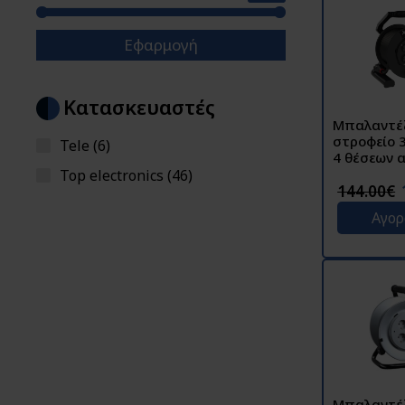
Εφαρμογή
Κατασκευαστές
Mπαλαντέ
στροφείο 3x1.5 25m
Tele (6)
4 θέσεων 
με θερμικό
Top electronics (46)
προστασί
144.00€
9250002-p
Αγο
Μπαλαντέ