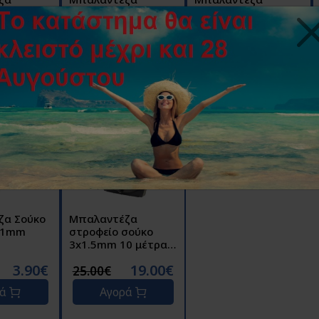
μεταλλική
στροφείο 3x1 mm 4
στροφείο 4Θέσεων
X1.5 &
πρίζες 15 μέτρα
3x1.5mm 20M
α
HJR3
008.0071
50.60€
21.00€
44.60€
26.00€
48.00€
ρά
Αγορά
Αγορά
ζα Σούκο
Μπαλαντέζα
3x1mm
στροφείο σούκο
3x1.5mm 10 μέτρα
CR-1010
3.90€
19.00€
25.00€
ρά
Αγορά