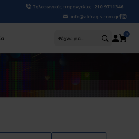
Τηλεφωνικές παραγγελίες
210 9711346
info@alifragis.com.gr
Αναζήτηση
0
ία