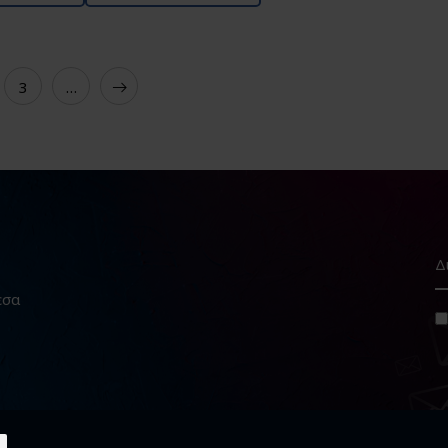
3
…
εσα