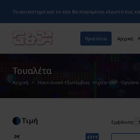
Το κατάστημα και το site θα παραμείνει κλειστό έως 
Προϊόντα
Αρχική
Τουαλέτα
Αρχική
Ναυτιλιακά Εξωλέμβιες -Ηχεία-VHF -Όργανα
Τιμή
Εμφάνιση:
0€
431€