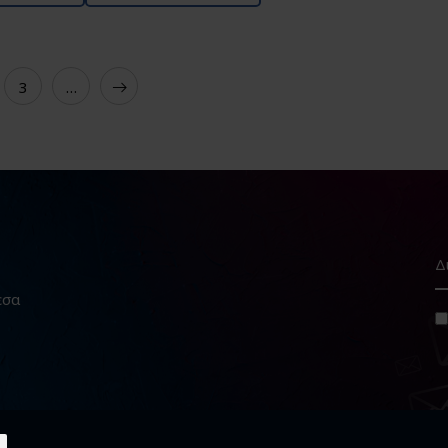
3
…
εσα