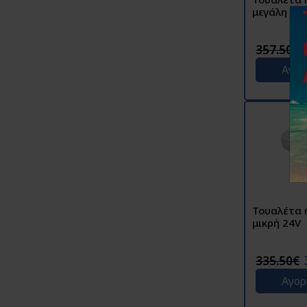
μεγάλη co
357.50€
Αγο
Τουαλέτα 
μικρή 24V
335.50€
Αγο