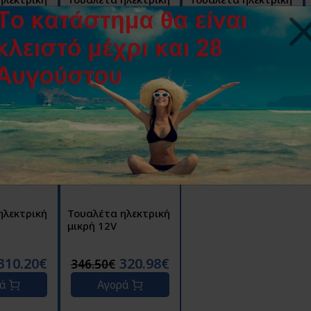
mfort 12V
μικρή deluxe Ιταλίας
μικρή deluxe Ιταλίας
24V
12V
329.78€
311.30€
310.64€
327.80€
328.90€
ρά
Αγορά
Αγορά
ηλεκτρική
Τουαλέτα ηλεκτρική
μικρή 12V
310.20€
320.98€
346.50€
ρά
Αγορά