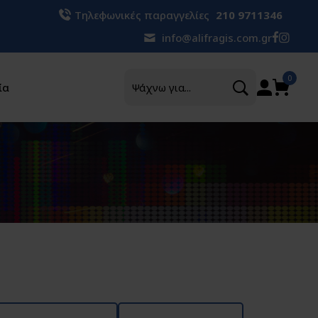
Τηλεφωνικές παραγγελίες
210 9711346
info@alifragis.com.gr
Αναζήτηση
0
ία