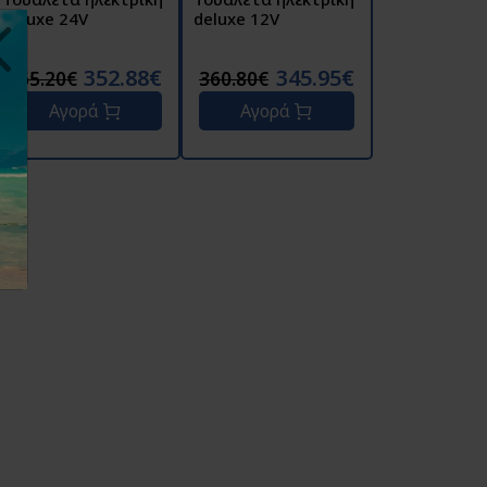
deluxe 24V
deluxe 12V
352.88€
345.95€
365.20€
360.80€
Αγορά
Αγορά