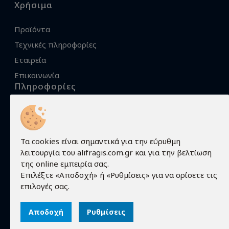
Χρήσιμα
Προϊόντα
Τεχνικές πληροφορίες
Εταιρεία
Επικοινωνία
Πληροφορίες
Όροι χρήσης
Προστασία προσωπικών δεδομένων
Πολιτική Cookies
Τα cookies είναι σημαντικά για την εύρυθμη
λειτουργία του alifragis.com.gr και για την βελτίωση
Τρόποι αποστολής
της online εμπειρία σας.
Τρόποι παραγγελίας
Επιλέξτε «Αποδοχή» ή «Ρυθμίσεις» για να ορίσετε τις
επιλογές σας.
Τρόποι πληρωμής
Εγγύηση - Επιστροφές
Αποδοχή
Ρυθμίσεις