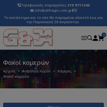
Τηλεφωνικές παραγγελίες
210 9711346
info@alifragis.com.gr
Το κατάστημα και το site θα παραμείνει κλειστό έως και
την Παρασκευή 28 Αυγούστου.
0
Φακοί καμερών
Αρχική
Ασφάλεια Χώρου
Κάμερες
Φακοί καμερών
Φίλτρα