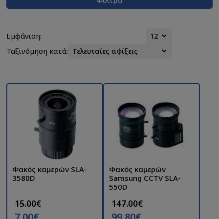
Εμφάνιση:
Ταξινόμηση κατά:
Φακός καμερών SLA-
Φακός καμερών
3580D
Samsung CCTV SLA-
550D
15.00€
147.00€
7.00€
99.80€