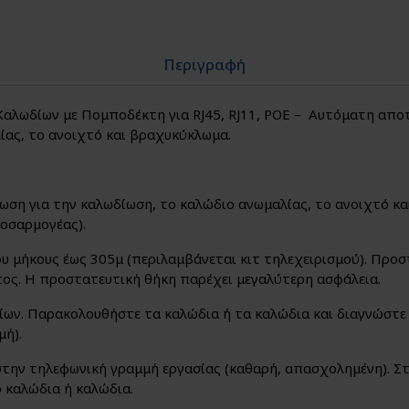
Περιγραφή
Καλωδίων με Πομποδέκτη για RJ45, RJ11, POE – Αυτόματη απο
ίας, το ανοιχτό και βραχυκύκλωμα.
ση για την καλωδίωση, το καλώδιο ανωμαλίας, το ανοιχτό κα
ροσαρμογέας).
υ μήκους έως 305μ (περιλαμβάνεται κιτ τηλεχειρισμού). Προ
ος. Η προστατευτική θήκη παρέχει μεγαλύτερη ασφάλεια.
ίων. Παρακολουθήστε τα καλώδια ή τα καλώδια και διαγνώστε
μή).
ην τηλεφωνική γραμμή εργασίας (καθαρή, απασχολημένη). Στε
 καλώδια ή καλώδια.