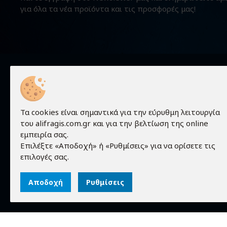
για όλα τα νέα προϊόντα και τις προσφορές μας!
Χρήσιμα
Τα cookies είναι σημαντικά για την εύρυθμη λειτουργία
Προϊόντα
του alifragis.com.gr και για την βελτίωση της online
εμπειρία σας.
Τεχνικές 
Επιλέξτε «Αποδοχή» ή «Ρυθμίσεις» για να ορίσετε τις
Τα πάντα γύρω από τον κόσμο των
Εταιρεία
επιλογές σας.
ηλεκτρονικών!
Επικοινων
Αποδοχή
Ρυθμίσεις