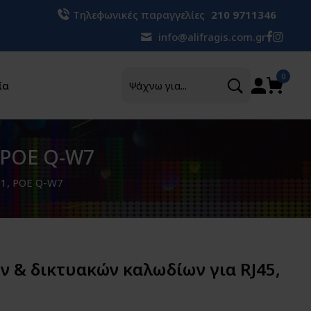
Τηλεφωνικές παραγγελίες
210 9711346
info@alifragis.com.gr
Αναζήτηση
0
ία
, POE Q-W7
11, POE Q-W7
 & δικτυακών καλωδίων για RJ45,