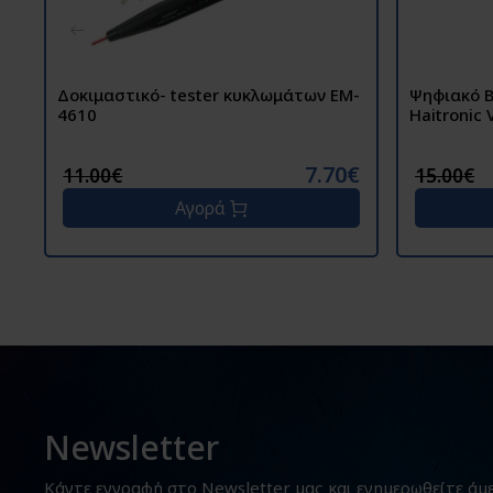
Δοκιμαστικό- tester κυκλωμάτων EM-
Ψηφιακό B
4610
Haitronic
7.70€
11.00€
15.00€
Αγορά
Newsletter
Κάντε εγγραφή στο Newsletter μας και ενημερωθείτε άμ