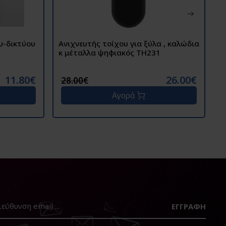
υ-δικτύου
Ανιχνευτής τοίχου για ξύλα , καλώδια
Α
κ μέταλλα ψηφιακός TH231
11.80€
26.00€
28.00€
Αγορά
ΕΓΓΡΑΦΉ