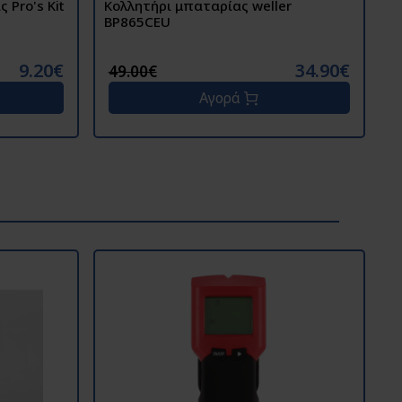
 Pro's Kit
Κολλητήρι μπαταρίας weller
Κ
BP865CEU
B
9.20€
34.90€
49.00€
Αγορά