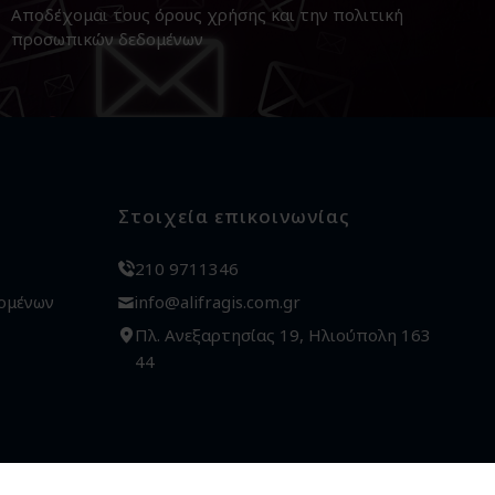
Αποδέχομαι τους
όρους χρήσης
και την
πολιτική
προσωπικών δεδομένων
Στοιχεία επικοινωνίας
210 9711346
ομένων
info@alifragis.com.gr
Πλ. Ανεξαρτησίας 19, Ηλιούπολη 163
44