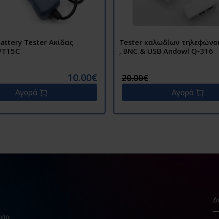
attery Tester Ακίδας
Tester καλωδίων τηλεφώνο
 VT15C
, BNC & USB Andowl Q-316
10.00€
20.00€
Αγορά
Αγορά
εσα