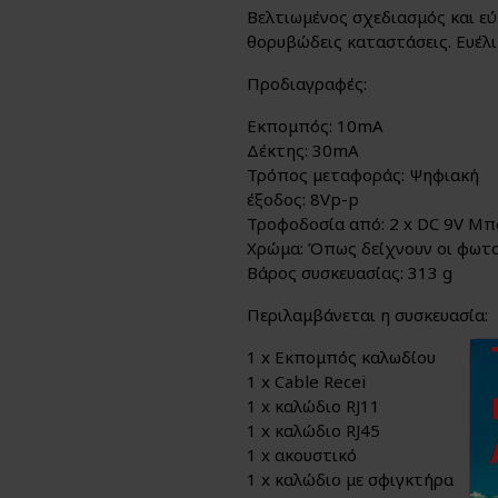
Βελτιωμένος σχεδιασμός και ε
θορυβώδεις καταστάσεις. Ευέλι
Προδιαγραφές:
Εκπομπός: 10mA
Δέκτης: 30mA
Τρόπος μεταφοράς: Ψηφιακή
έξοδος: 8Vp-p
Τροφοδοσία από: 2 x DC 9V Μπ
Χρώμα: Όπως δείχνουν οι φωτ
Βάρος συσκευασίας: 313 g
Περιλαμβάνεται η συσκευασία:
1 x Εκπομπός καλωδίου
1 x Cable Recei
1 x καλώδιο RJ11
1 x καλώδιο RJ45
1 x ακουστικό
1 x καλώδιο με σφιγκτήρα