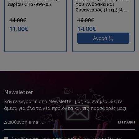
αερίου GTS-999-05
του Άνθρακα και
Συναγερμός (1τεμ) JA-
996
14.00€
16.00€
11.00€
14.00€
Αγορά
Newsletter
Κάντε εγγραφή στο Newsletter μας και ενημερωθείτε
άμεσα για όλα τα νέα προϊόντα και τις προσφορές μας!
ΕΓΓΡΑΦΉ
Αποδέχομαι τους
όρους χρήσης
και την
πολιτική