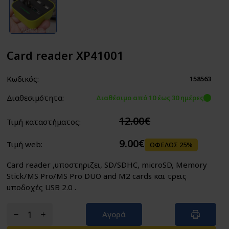
Card reader XP41001
Κωδικός:
158563
Διαθεσιμότητα:
Διαθέσιμο από 10 έως 30 ημέρες
12.00€
Τιμή καταστήματος:
9.00€
Τιμή web:
ΟΦΕΛΟΣ 25%
Card reader ,υποστηριζει, SD/SDHC, microSD, Memory
Stick/MS Pro/MS Pro DUO and M2 cards και τρεις
υποδοχές USB 2.0 .
Αγορά