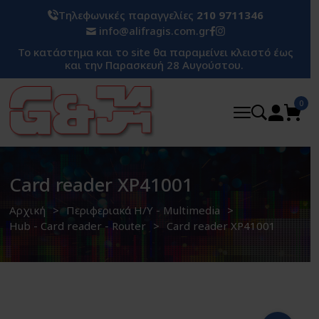
Τηλεφωνικές παραγγελίες
210 9711346
info@alifragis.com.gr
Το κατάστημα και το site θα παραμείνει κλειστό έως
και την Παρασκευή 28 Αυγούστου.
0
Card reader XP41001
Αρχική
Περιφεριακά H/Y - Multimedia
Hub - Card reader - Router
Card reader XP41001