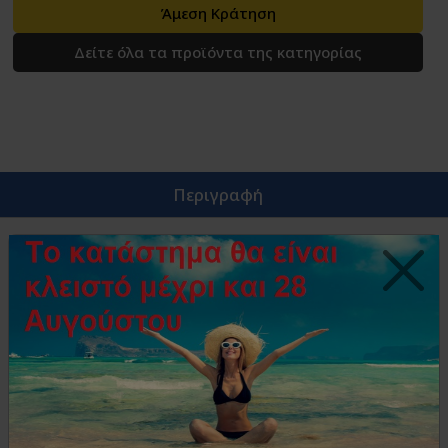
Άμεση Κράτηση
Δείτε όλα τα προϊόντα της κατηγορίας
Περιγραφή
Card reader ,υποστηριζει, SD/SDHC, microSD, Memory
Stick/MS Pro/MS Pro DUO and M2 cards και τρεις
υποδοχές USB 2.0 .
Όμοια Προϊόντα