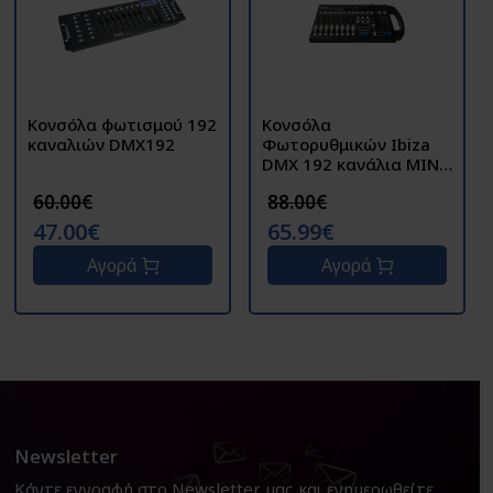
Κονσόλα φωτισμού 192
Κονσόλα
καναλιών DMX192
Φωτορυθμικών Ibiza
DMX 192 κανάλια MINI
LCD192DMX
60.00€
88.00€
47.00€
65.99€
Αγορά
Αγορά
Newsletter
Κάντε εγγραφή στο Newsletter μας και ενημερωθείτε