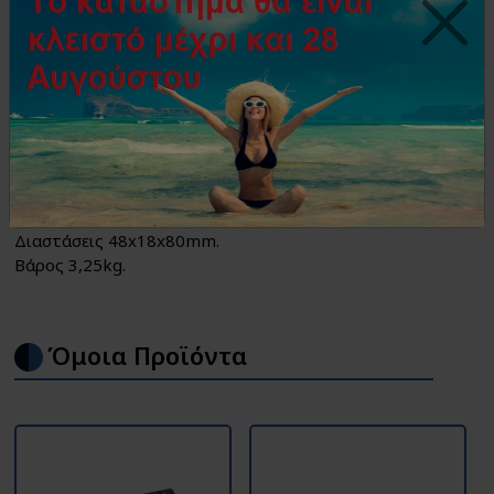
Συνολικός αριθμός scanner: 24 scanners.
Number of chases : 24 chase.
Maximal number of chase steps: 40 steps.
Scene pause time : 0,1-25,5 sec/step.
Scene cross speed : 0,1-25,5 seconds.
Dimmer channel: 24channels.
Display screen Lcd display, 16x2 channels.
DMX512 outputs interface: 3-core XLR pin .
Input voltage : 50/60Hz-5V.
Διαστάσεις 48x18x80mm.
Βάρος 3,25kg.
Όμοια Προϊόντα