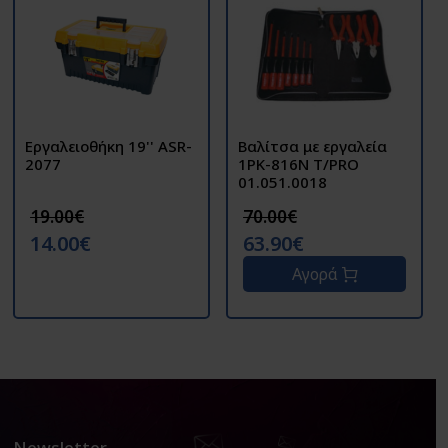
Εργαλειοθήκη 19'' ASR-
Βαλίτσα με εργαλεία
2077
1PK-816N T/PRO
01.051.0018
19.00€
70.00€
14.00€
63.90€
Αγορά
Newsletter