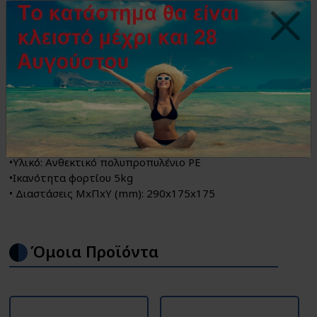
Βαλίτσα μεταφοράς εργαλείων
Ανθεκτική στις κρούσεις
•Χωρισμένη σε τμήματα για την καλύτερη οργάνωση,
ταξινόμηση και χρήση μικρών αντικειμένων (βίδες,
ούπα κλπ)
•Με ενσωματωμένη θήκη
•Υλικό: Ανθεκτικό πολυπροπυλένιο PE
•Ικανότητα φορτίου 5kg
• Διαστάσεις ΜxΠxY (mm): 290x175x175
Όμοια Προϊόντα