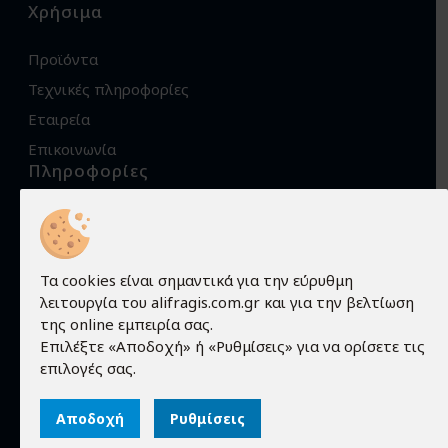
Χρήσιμα
Προϊόντα
Τεχνικές πληροφορίες
Εταιρεία
Επικοινωνία
Πληροφορίες
Όροι χρήσης
Προστασία προσωπικών δεδομένων
Πολιτική Cookies
Τα cookies είναι σημαντικά για την εύρυθμη
λειτουργία του alifragis.com.gr και για την βελτίωση
Τρόποι αποστολής
της online εμπειρία σας.
Τρόποι παραγγελίας
Επιλέξτε «Αποδοχή» ή «Ρυθμίσεις» για να ορίσετε τις
Τρόποι πληρωμής
επιλογές σας.
Εγγύηση - Επιστροφές
Αποδοχή
Ρυθμίσεις