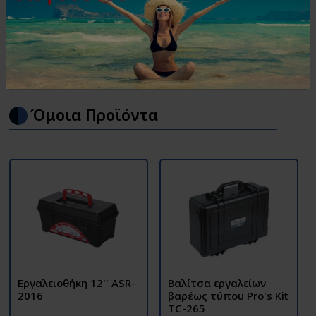
•Με κλιπ ασφαλείας
•Υλικό: Ανθεκτικό πολυπροπυλένιο PE
•Ικανότητα φορτίου 5kg
• Διαστάσεις ΜxΠxY (mm): 315x175x130
Όμοια Προϊόντα
Εργαλειοθήκη 12'' ASR-
Βαλίτσα εργαλείων
2016
βαρέως τύπου Pro's Kit
TC-265