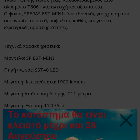
αλουμίνιο T6061 για αντοχή και αξιοπιστία.
O φακός SPERAS EST-MINI είναι ιδανικός για χρήση από
αστυνομία, στρατό, ασφάλεια, καθώς και γενικές
εξωτερικές δραστηριότητες.
Τεχνικά Χαρακτηριστικά:
Μοντέλο: SP EST-MINI
Πηγή Φωτός: SST40 LED
Μέγιστη Φωτεινότητα: 1900 lumens
Μέγιστη Απόσταση Δέσμης: 211 μέτρα
Μέγιστη Ένταση: 11,175cd
Μέγιστος Χρόνος Λειτουργίας: 57 ώρες (σε λειτουργία
ECO)
Λειτουργίες: Turbo, High, Medium, Low, Eco, Strobe, SOS