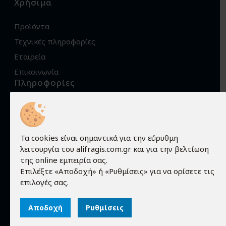
Χρήσιμα
Προϊόντα
Τεχνικές πληροφορίες
Εταιρεία
Επικοινωνία
Πληροφορίες
Όροι χρήσης
Προστασία προσωπικών δεδομένων
Πολιτική Cookies
Τα cookies είναι σημαντικά για την εύρυθμη
λειτουργία του alifragis.com.gr και για την βελτίωση
Τρόποι αποστολής
της online εμπειρία σας.
Τρόποι παραγγελίας
Επιλέξτε «Αποδοχή» ή «Ρυθμίσεις» για να ορίσετε τις
επιλογές σας.
Τρόποι πληρωμής
Εγγύηση - Επιστροφές
Αποδοχή
Ρυθμίσεις