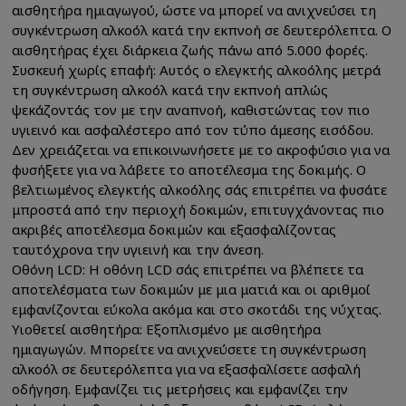
αισθητήρα ημιαγωγού, ώστε να μπορεί να ανιχνεύσει τη
συγκέντρωση αλκοόλ κατά την εκπνοή σε δευτερόλεπτα. Ο
αισθητήρας έχει διάρκεια ζωής πάνω από 5.000 φορές.
Συσκευή χωρίς επαφή: Αυτός ο ελεγκτής αλκοόλης μετρά
τη συγκέντρωση αλκοόλ κατά την εκπνοή απλώς
ψεκάζοντάς τον με την αναπνοή, καθιστώντας τον πιο
υγιεινό και ασφαλέστερο από τον τύπο άμεσης εισόδου.
Δεν χρειάζεται να επικοινωνήσετε με το ακροφύσιο για να
φυσήξετε για να λάβετε το αποτέλεσμα της δοκιμής. Ο
βελτιωμένος ελεγκτής αλκοόλης σάς επιτρέπει να φυσάτε
μπροστά από την περιοχή δοκιμών, επιτυγχάνοντας πιο
ακριβές αποτέλεσμα δοκιμών και εξασφαλίζοντας
ταυτόχρονα την υγιεινή και την άνεση.
Οθόνη LCD: Η οθόνη LCD σάς επιτρέπει να βλέπετε τα
αποτελέσματα των δοκιμών με μια ματιά και οι αριθμοί
εμφανίζονται εύκολα ακόμα και στο σκοτάδι της νύχτας.
Υιοθετεί αισθητήρα: Εξοπλισμένο με αισθητήρα
ημιαγωγών. Μπορείτε να ανιχνεύσετε τη συγκέντρωση
αλκοόλ σε δευτερόλεπτα για να εξασφαλίσετε ασφαλή
οδήγηση. Εμφανίζει τις μετρήσεις και εμφανίζει την