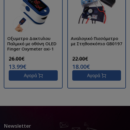
Οξυμετρο Δακτυλου
Αναλογικό Πιεσόμετρο
Παλμικό με οθόνη OLED
με Στηθοσκόπιο GB0197
Finger Oxymeter oxi-1
26.00€
22.00€
13.99€
18.00€
Αγορά
Αγορά
Newsletter