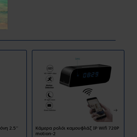
νη 2.5''
Κάμερα ρολόι καμουφλάζ IP Wifi 720P
Υ
motion-2
Ο