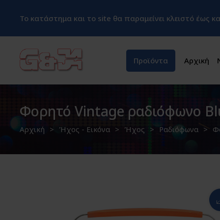
Το κατάστημα και το site θα παραμείνει κλειστό έως 
Προϊόντα
Αρχική
Φορητό Vintage ραδιόφωνο B
Αρχική
Ήχος - Εικόνα
Ήχος
Ραδιόφωνα
Φ