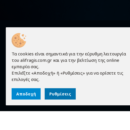
Χρήσιμα
Τα cookies είναι σημαντικά για την εύρυθμη λειτουργία
του alifragis.com.gr και για την βελτίωση της online
Προϊόντα
εμπειρία σας.
Τεχνικές 
Επιλέξτε «Αποδοχή» ή «Ρυθμίσεις» για να ορίσετε τις
Τα πάντα γύρω από τον κόσμο των
Εταιρεία
επιλογές σας.
ηλεκτρονικών!
Επικοινων
Αποδοχή
Ρυθμίσεις