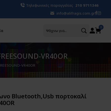
Τηλεφωνικές παραγγελίες
210 9711346
info@alifragis.com.gr
Αναζήτηση
0
ία
n FREESOUND-VR40OR
n FREESOUND-VR40OR
ωνο Bluetooth,Usb πορτοκαλί
R40OR