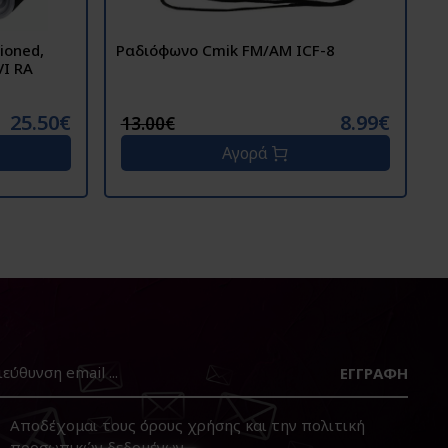
ioned,
Ραδιόφωνο Cmik FM/AM ICF-8
Ε
VI RA
BL
U
25.50€
8.99€
13.00€
Αγορά
ΕΓΓΡΑΦΉ
Αποδέχομαι τους
όρους χρήσης
και την
πολιτική
προσωπικών δεδομένων