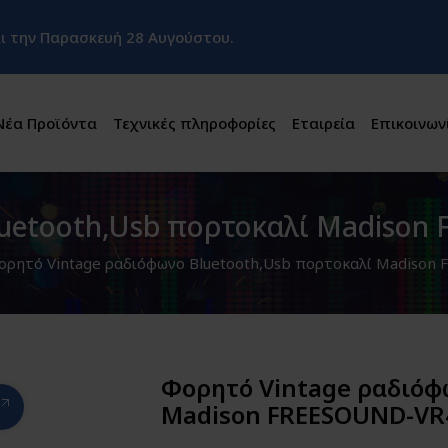
και την Παρασκευή 28 Αυγούστου.
Νέα Προϊόντα
Τεχνικές πληροφορίες
Εταιρεία
Επικοινων
luetooth,Usb πορτοκαλί Madiso
ορητό Vintage ραδιόφωνο Bluetooth,Usb πορτοκαλί Madiso
Φορητό Vintage ραδιόφ
Madison FREESOUND-V