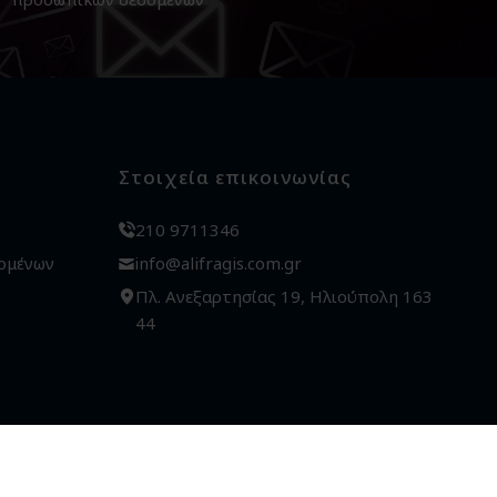
Στοιχεία επικοινωνίας
210 9711346
ομένων
info@alifragis.com.gr
Πλ. Ανεξαρτησίας 19, Ηλιούπολη 163
44