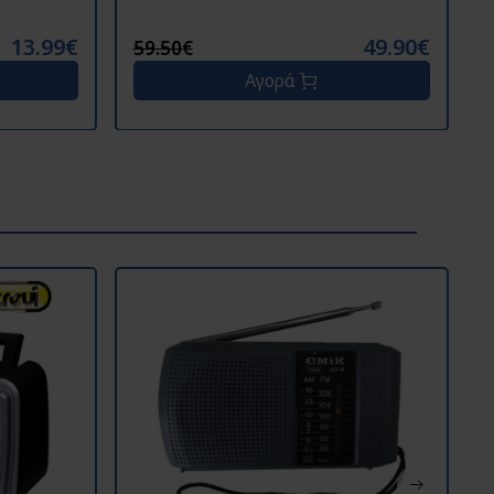
13.99€
49.90€
59.50€
Αγορά