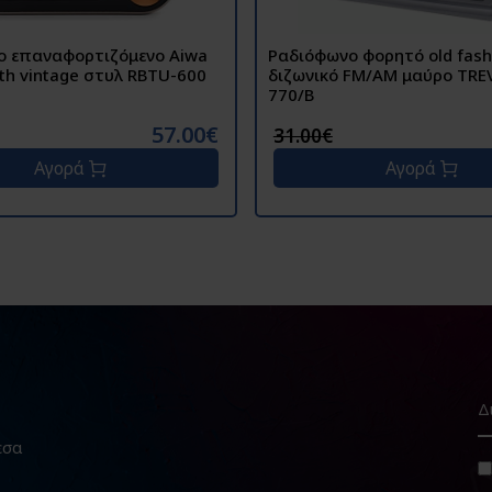
ο επαναφορτιζόμενο Aiwa
Ραδιόφωνο φορητό old fash
oth vintage στυλ RBTU-600
διζωνικό FM/AM μαύρο TRE
770/B
57.00€
31.00€
Αγορά
Αγορά
εσα