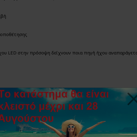
αβή
 τοποθέτησης
 ήχου LED στην πρόσοψη δείχνουν ποια πηγή ήχου αναπαράγετα
Hz.
ιθίου 3,7V-1500mAh.