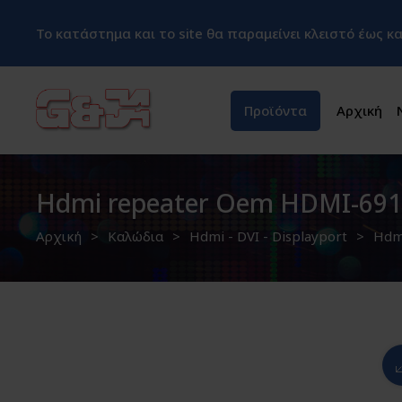
Το κατάστημα και το site θα παραμείνει κλειστό έως 
Προϊόντα
Αρχική
Hdmi repeater Oem HDMI-69
Αρχική
Καλώδια
Hdmi - DVI - Displayport
Hdm