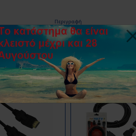
Περιγραφή
ίσχυση και προέκταση HDMI καλωδίου μέχρι 33 μέτρα, συμβατό