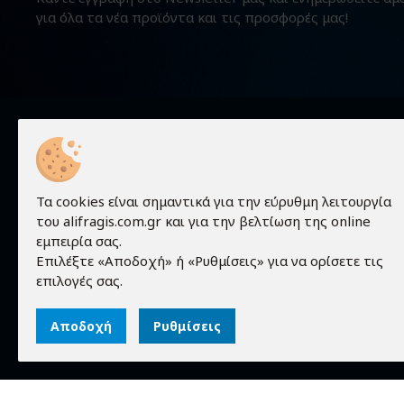
για όλα τα νέα προϊόντα και τις προσφορές μας!
Χρήσιμα
Τα cookies είναι σημαντικά για την εύρυθμη λειτουργία
του alifragis.com.gr και για την βελτίωση της online
Προϊόντα
εμπειρία σας.
Τεχνικές 
Επιλέξτε «Αποδοχή» ή «Ρυθμίσεις» για να ορίσετε τις
Τα πάντα γύρω από τον κόσμο των
Εταιρεία
επιλογές σας.
ηλεκτρονικών!
Επικοινων
Αποδοχή
Ρυθμίσεις