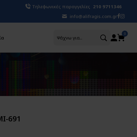
Τηλεφωνικές παραγγελίες
210 9711346
info@alifragis.com.gr
Αναζήτηση
0
ία
MI-691