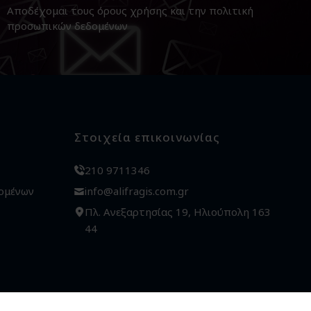
Αποδέχομαι τους
όρους χρήσης
και την
πολιτική
προσωπικών δεδομένων
Στοιχεία επικοινωνίας
210 9711346
ομένων
info@alifragis.com.gr
Πλ. Ανεξαρτησίας 19, Ηλιούπολη 163
44