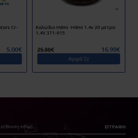
Καλώδιο Hdmi -Hdmi 1.4v 20 μέτρα
1.4V 371-015
5.00€
16.99€
25.00€
Αγορά
ΕΓΓΡΑΦΉ