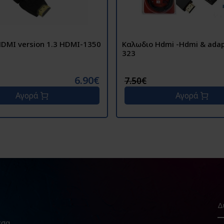
Καλώδιο HDMI version 1.3 HDMI-1350
Καλωδιο Hdmi -Hdmi & adaptors Cr-
323
6.90€
7.50€
Αγορά
Αγορά
εσα