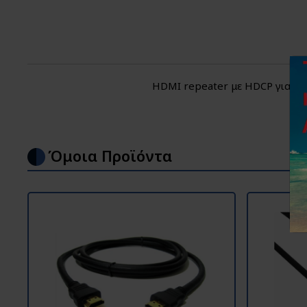
HDMI repeater με HDCP για εν
Όμοια Προϊόντα