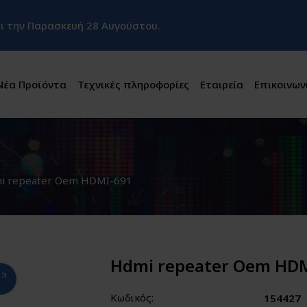
και την Παρασκευή 28 Αυγούστου.
Νέα Προϊόντα
Τεχνικές πληροφορίες
Εταιρεία
Επικοινων
1
i repeater Oem HDMI-691
Hdmi repeater Oem HD
Κωδικός:
154427