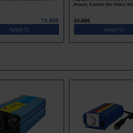
,Φακός 3.6mm GN-XM02-W
15.60€
31.00€
Αγορά
Αγορά