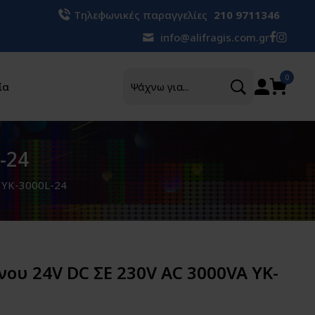
Τηλεφωνικές παραγγελίες
210 9711346
info@alifragis.com.gr
Αναζήτηση
0
ία
-24
 YK-3000L-24
νου 24V DC ΣΕ 230V AC 3000VA YK-