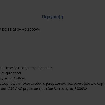
Περιγραφή
V DC ΣΕ 230V AC 3000VA
, υπερφόρτωση, υπερθέρμανση
ε ανεμιστήρα
ές με LCD οθόνη
α φορητών υπολογιστών, τηλεοράσεων, fax, ραδιοφώνων, λαμπ
τάση 230V ΑC μέγιστου φορτίου λειτουργίας 3000VA