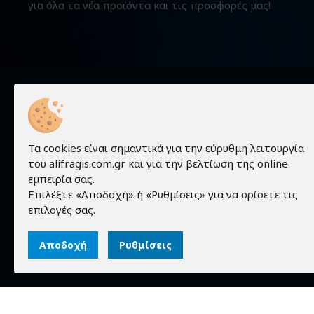
για όλα τα νέα προϊόντα και τις προσφορές μας!
Χρήσιμα
Τα cookies είναι σημαντικά για την εύρυθμη λειτουργία
Προϊόντα
του alifragis.com.gr και για την βελτίωση της online
εμπειρία σας.
Τεχνικές 
Επιλέξτε «Αποδοχή» ή «Ρυθμίσεις» για να ορίσετε τις
Τα πάντα γύρω από τον κόσμο των
Εταιρεία
επιλογές σας.
ηλεκτρονικών!
Επικοινων
Αποδοχή
Ρυθμίσεις