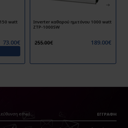
150 watt
Inverter καθαρού ημιτόνου 1000 watt
I
ZTP-1000SW
1
2
73.00€
189.00€
255.00€
ΕΓΓΡΑΦΉ