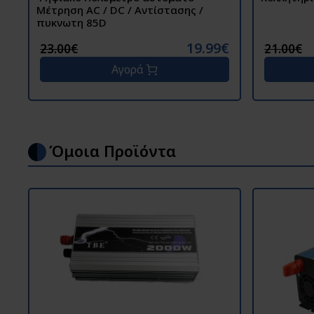
Μέτρηση AC / DC / Αντίστασης /
πυκνωτη 85D
19.99€
23.00€
21.00€
Αγορά
Όμοια Προϊόντα