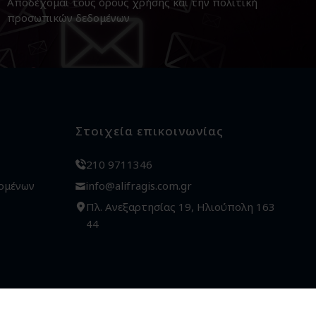
Αποδέχομαι τους
όρους χρήσης
και την
πολιτική
προσωπικών δεδομένων
Στοιχεία επικοινωνίας
210 9711346
ομένων
info@alifragis.com.gr
Πλ. Ανεξαρτησίας 19, Ηλιούπολη 163
44