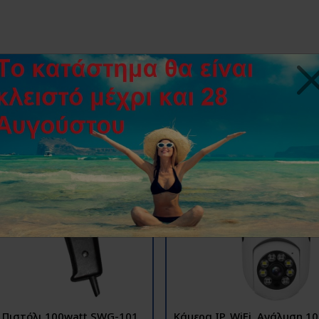
Κολλητήρι Πιστόλι 100watt SWG-101
Κάμερα IP, WiFi ,Ανάλυση 1