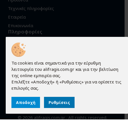
Τεχνικές πληροφορίες
Εταιρεία
Επικοινωνία
Πληροφορίες
Όροι χρήσης
Προστασία προσωπικών δεδομένων
Πολιτική Cookies
Τα cookies είναι σημαντικά για την εύρυθμη
λειτουργία του alifragis.com.gr και για την βελτίωση
Τρόποι αποστολής
της online εμπειρία σας.
Τρόποι παραγγελίας
Επιλέξτε «Αποδοχή» ή «Ρυθμίσεις» για να ορίσετε τις
Τρόποι πληρωμής
επιλογές σας.
Εγγύηση - Επιστροφές
Αποδοχή
Ρυθμίσεις
©
2026
alifragis.com.gr
. All rights reserved.
Κατασκευή ιστοσελίδων
qualityweb
.