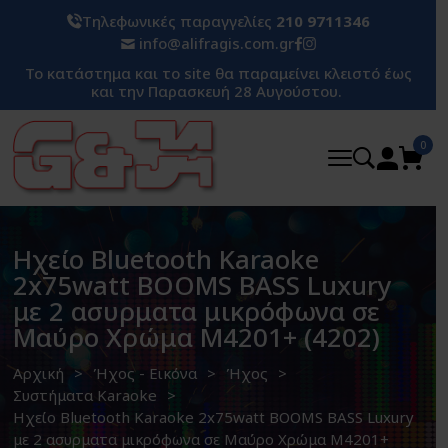
Τηλεφωνικές παραγγελίες
210 9711346
info@alifragis.com.gr
Το κατάστημα και το site θα παραμείνει κλειστό έως
και την Παρασκευή 28 Αυγούστου.
0
Ηχείο Bluetooth Karaoke
2x75watt BOOMS BASS Luxury
με 2 ασυρματα μικρόφωνα σε
Μαύρο Χρώμα M4201+ (4202)
Αρχική
Ήχος - Εικόνα
Ήχος
Συστήματα Karaoke
Ηχείο Bluetooth Karaoke 2x75watt BOOMS BASS Luxury
με 2 ασυρματα μικρόφωνα σε Μαύρο Χρώμα M4201+