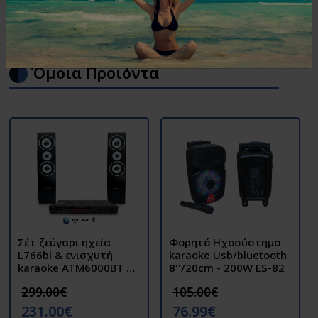
με 2 ασυρματα μικρόφωνα σε Μαύρο Χρώμα
Όμοια Προϊόντα
Σέτ ζεύγαρι ηχεία
Φορητό Ηχοσύστημα
L766bl & ενισχυτή
karaoke Usb/bluetooth
karaoke ATM6000BT 2
8''/20cm - 200W ES-82
x 50W ibiza
299.00€
105.00€
231.00€
76.99€