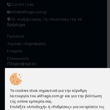
210 9711346
info@alifragis.com.gr
Πλ. Ανεξαρτησίας 19, Ηλιούπολη 163 44
Χρήσιμα
Προϊόντα
Τεχνικές πληροφορίες
Εταιρεία
Επικοινωνία
Πληροφορίες
Όροι χρήσης
Προστασία προσωπικών δεδομένων
Πολιτική Cookies
Τα cookies είναι σημαντικά για την εύρυθμη
λειτουργία του alifragis.com.gr και για την βελτίωση
Τρόποι αποστολής
της online εμπειρία σας.
Τρόποι παραγγελίας
Επιλέξτε «Αποδοχή» ή «Ρυθμίσεις» για να ορίσετε τις