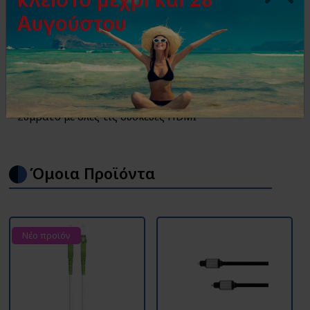
Optical Hybrid Ultra High Speed (ΠΡΟΣΟΧΗ ΣΥΝΔΕΣΗΣ
είσοδος – έξοδος)
– Καλώδιο HDMI 2.1 Ver.(8K/60Hz)
– Λεπτό και εύκαμπτο καλώδιο οπτικών ινών HDMI
– Μετάδοση χωρίς απώλειες σε μεγάλες αποστάσεις
– Καλώδιο HDMI υψηλής ποιότητας
– Συμβατό με όλες τις συσκευές HDMI
Όμοια Προϊόντα
Νέο προϊόν