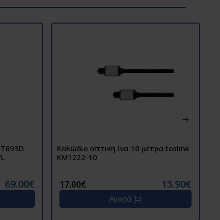
UT693D
Καλώδιο οπτική ίνα 10 μέτρα toslink
Κ
FL
KM1222-10
0
69.00€
13.90€
17.00€
Αγορά