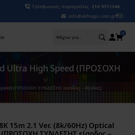
Τηλεφωνικές παραγγελίες
210 9711346
info@alifragis.com.gr
Αναζήτηση
0
ία
id Ultra High Speed (ΠΡΟΣΟΧΗ
h Speed (ΠΡΟΣΟΧΗ ΣΥΝΔΕΣΗΣ είσοδος – έξοδος)
 15m 2.1 Ver. (8k/60Hz) Optical
d (ΠΡΟΣΟΧΗ ΣΥΝΔΕΣΗΣ είσοδος –