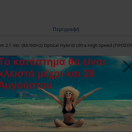
Περιγραφή
2.1 Ver. (8k/60Hz) Optical Hybrid Ultra High Speed (ΠΡΟΣ
Hz)
 οπτικών ινών HDMI
 μεγάλες αποστάσεις
ητας
ς HDMI