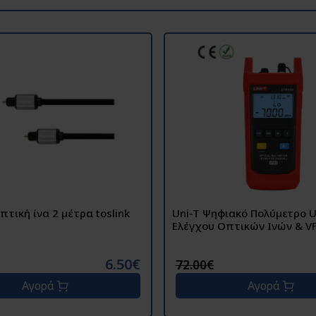
πτική ίνα 2 μέτρα toslink
Uni-T Ψηφιακό Πολύμετρο 
Ελέγχου Οπτικών Ινών & V
6.50€
72.00€
Αγορά
Αγορά