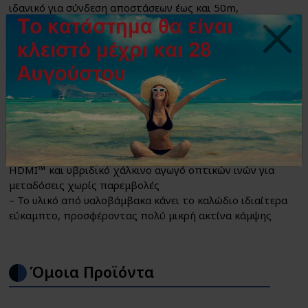
ιδανικό για σύνδεση αποστάσεων έως και 50m,
προσφέροντας σημαντικά μεγαλύτερη ευελιξία και
υψηλότερους ρυθμούς μετάδοσης από ένα συμβατικό
χάλκινο καλώδιο.
– Υποστηρίζει μετάδοση σήματος UHD υψηλής ανάλυσης
με έως και 8K @ 60 Hz (4320p), μέγιστο. ρυθμό
μετάδοσης έως 48 Gbit/s και όλα τα κοινά
χαρακτηριστικά όπως ARC (Κανάλι επιστροφής ήχου),
περιεχόμενο HDCP ή 4K με 3D
– Καλώδιο 8K AOC (Active Optical Cable) με υποδοχές
HDMI™ και υβριδικό χάλκινο αγωγό οπτικών ινών για
μεταδόσεις χωρίς παρεμβολές
– Το υλικό από υαλοβάμβακα κάνει το καλώδιο ιδιαίτερα
εύκαμπτο, προσφέροντας πολύ μικρή ακτίνα κάμψης
Όμοια Προϊόντα