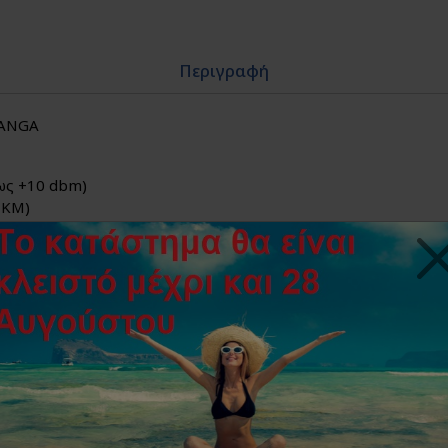
Περιγραφή
 ANGA
έως +10 dbm)
 KM)