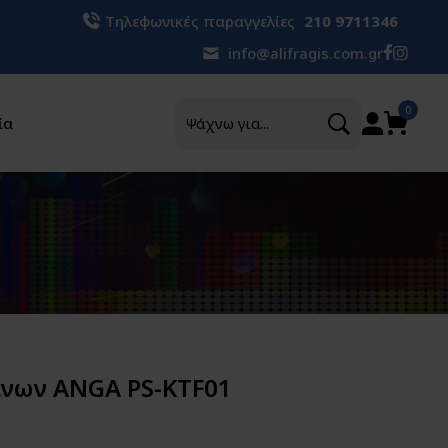
Τηλεφωνικές παραγγελίες
210 9711346
info@alifragis.com.gr
Αναζήτηση
0
ία
ίνων ANGA PS-KTF01