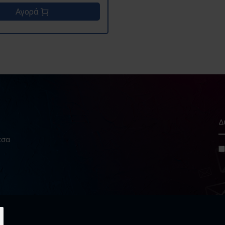
Αγορά
εσα