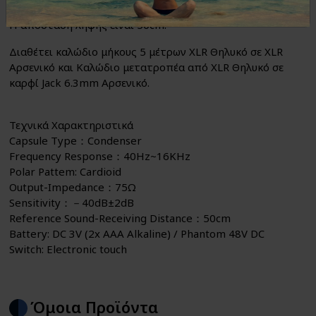
κονσόλα. Η αναγνώριση τροφοδοσίας γίνεται αυτόματα.
Η απόσταση λήψης είναι 50cm.
Διαθέτει καλώδιο μήκους 5 μέτρων XLR Θηλυκό σε XLR
Αρσενικό και Καλώδιο μετατροπέα από XLR Θηλυκό σε
καρφί Jack 6.3mm Αρσενικό.
Τεχνικά Χαρακτηριστικά
Capsule Type：Condenser
Frequency Response：40Hz~16KHz
Polar Pattem: Cardioid
Output-Impedance：75Ω
Sensitivity：－40dB±2dB
Reference Sound-Receiving Distance：50cm
Battery: DC 3V (2x AAA Alkaline) / Phantom 48V DC
Switch: Electronic touch
Όμοια Προϊόντα