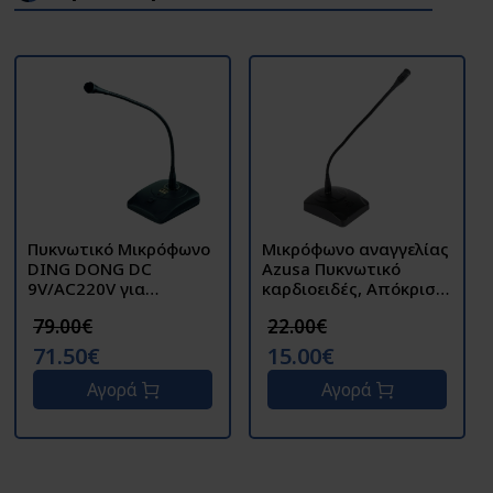
Πυκνωτικό Μικρόφωνο
Μικρόφωνο αναγγελίας
DING DONG DC
Azusa Πυκνωτικό
9V/AC220V για
καρδιοειδές, Απόκριση
Αίθουσες
συχνότητας : 100Hz-
79.00€
22.00€
Συνεδριάσεων M-340
16kHz BM-38
71.50€
15.00€
Αγορά
Αγορά