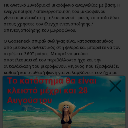
Πυκνωτικό Συνεδριακό μικρόφωνο αναγγελίας με βάση. Η
ενεργοποίηση / απενεργοποίηση του μικροφώνου
γίνεται με διακόπτη - ηλεκτρονικό - push, το οποίο δίνει
στους χρήστες τον έλεγχο ενεργοποίησης /
απενεργοποίησης του μικροφώνου.
Ο Gooseneck σπιράλ σωλήνας είναι κατασκευασμένος
από μέταλλο, ανθεκτικός στη φθορά και μπορείτε να τον
στρέψετε 360° μοίρες. Μπορεί να μειώσει
αποτελεσματικά τον περιβάλλοντα ήχο και την
αντανάκλαση του μικροφώνου, γεγονός που εξασφαλίζει
καθαρή και σταθερή φωνή για να λαμβάνετε τον ήχο με
υψηλή ευαισθησία. Στη συσκευασία περιλαμβάνεται
προστατευτικό σφουγγαράκι (anti-pop) για την εξάλειψη
των ενοχλητικών "pop" θορύβων.
Διαθέτει φωτιζόμενο κόκκινο δαχτυλίδι που ανάβει κάθε
φορά που ενεργοποιείτε το μικρόφωνο.
Το μικρόφωνο μπορεί να λειτουργήσει είτε με μπαταρίες
2xAAA (3V DC), είτε με Phantom 48V τροφοδοσία από