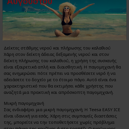
Αυτόματο καθαρισμός
Η οικιακή παγομηχανή Teesa EASY ICE είναι εξοπλισμένη
με λειτουργία αυτόματου καθαρισμού. Χάρη σε αυτό, η
διατήρησή της σε καθαρή κατάσταση είναι εύκολη και
γρήγορη, γεγονός που επηρεάζει την ασφάλεια χρήσης
και τη μεγαλύτερη διάρκεια ζωής της συσκευής.
Δείκτες στάθμης νερού και πλήρωσης του καλαθιού
Χάρη στον δείκτη άδειας δεξαμενής νερού και στον
δείκτη πλήρωσης του καλαθιού, η χρήση της συσκευής
είναι εξαιρετικά απλή και διαισθητική. Η παγομηχανή θα
σας ενημερώσει πότε πρέπει να προσθέσετε νερό ή να
αδειάσετε το δοχείο με το έτοιμο πάγο. Αυτό είναι ένα
χαρακτηριστικό που θα εκτιμήσει κάθε χρήστης που
αναζητά μια πρακτική και απρόσκοπτη παγομηχανή.
Μικρή παγομηχανή
Σας ενδιαφέρει μια μικρή παγομηχανή; Η Teesa EASY ICE
είναι ιδανική για εσάς. Χάρη στις συμπαγείς διαστάσεις
της, μπορείτε να την τοποθετήσετε χωρίς πρόβλημα
στον πάγκο της κουζίνας ή στο τραπέζι. Ο ευρύχωρος