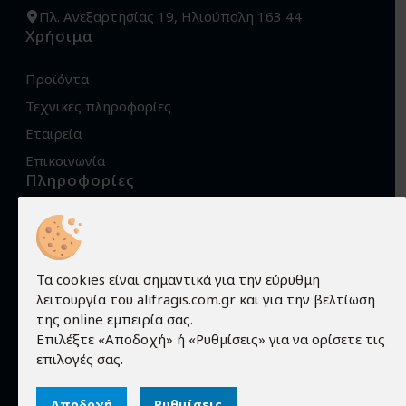
Πλ. Ανεξαρτησίας 19, Ηλιούπολη 163 44
Χρήσιμα
Προϊόντα
Τεχνικές πληροφορίες
Εταιρεία
Επικοινωνία
Πληροφορίες
Όροι χρήσης
Προστασία προσωπικών δεδομένων
Πολιτική Cookies
Τα cookies είναι σημαντικά για την εύρυθμη
λειτουργία του alifragis.com.gr και για την βελτίωση
Τρόποι αποστολής
της online εμπειρία σας.
Τρόποι παραγγελίας
Επιλέξτε «Αποδοχή» ή «Ρυθμίσεις» για να ορίσετε τις
Τρόποι πληρωμής
επιλογές σας.
Εγγύηση - Επιστροφές
Αποδοχή
Ρυθμίσεις