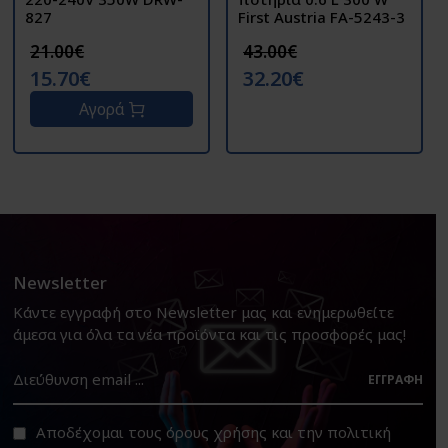
827
First Austria FA-5243-3
21.00€
43.00€
15.70€
32.20€
Αγορά
Newsletter
Κάντε εγγραφή στο Newsletter μας και ενημερωθείτε
άμεσα για όλα τα νέα προϊόντα και τις προσφορές μας!
ΕΓΓΡΑΦΉ
Αποδέχομαι τους
όρους χρήσης
και την
πολιτική