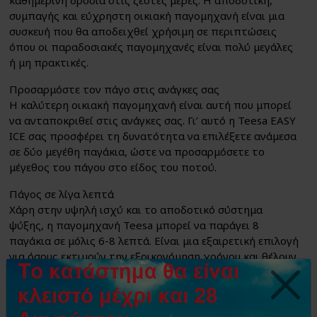
καθημερινή δροσιά στις ζεστές μέρες. Η αποδοτική,
συμπαγής και εύχρηστη οικιακή παγομηχανή είναι μια
συσκευή που θα αποδειχθεί χρήσιμη σε περιπτώσεις
όπου οι παραδοσιακές παγομηχανές είναι πολύ μεγάλες
ή μη πρακτικές.
Προσαρμόστε τον πάγο στις ανάγκες σας
Η καλύτερη οικιακή παγομηχανή είναι αυτή που μπορεί
να ανταποκριθεί στις ανάγκες σας. Γι’ αυτό η Teesa EASY
ICE σας προσφέρει τη δυνατότητα να επιλέξετε ανάμεσα
σε δύο μεγέθη παγάκια, ώστε να προσαρμόσετε το
μέγεθος του πάγου στο είδος του ποτού.
Πάγος σε λίγα λεπτά
Χάρη στην υψηλή ισχύ και το αποδοτικό σύστημα
ψύξης, η παγομηχανή Teesa μπορεί να παράγει 8
παγάκια σε μόλις 6-8 λεπτά. Είναι μια εξαιρετική επιλογή
για όσους εκτιμούν την εξοικονόμηση χρόνου και θέλουν
να έχουν πάγο διαθέσιμο σχεδόν αμέσως. Σε 24 ώρες, η
συσκευή μπορεί να παρασκευάσει έως και 11 κιλά πάγου,
όπως μια επαγγελματική παγομηχανή.