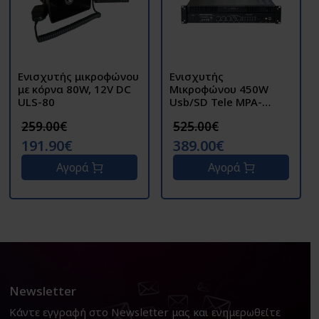
Ενισχυτής μικροφώνου
Ενισχυτής
με κόρνα 80W, 12V DC
Μικροφώνου 450W
ULS-80
Usb/SD Tele MPA-
900QUF
259.00€
525.00€
191.90€
389.00€
Αγορά
Αγορά
Newsletter
Κάντε εγγραφή στο Newsletter μας και ενημερωθείτε