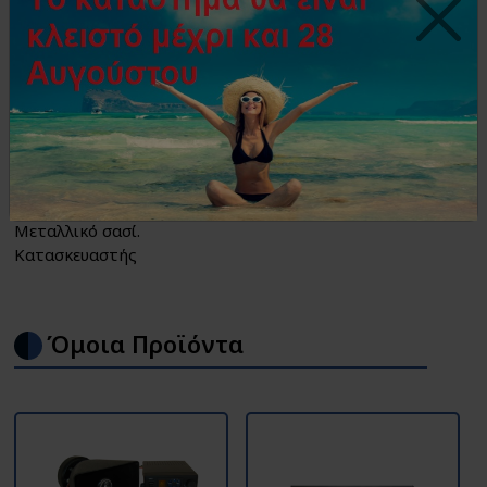
εργαλείο που μετατρέπει 2 ασύμμετρες (unbalanced)
έξοδους σε συμμετρικές (balanced) 600Ω.
Είσοδος: 50 K Ohm Unbalanced με καρφί Jack 6.3mm.
Παράλληλη Έξοδος: 50 K Ohm Unbalanced με καρφί Jack
6.3mm.
Έξοδος: 600 Ohm Balanced output σε βύσμα XLR (Canon).
Εξασθενητής σήματος εισόδου με διακόπτη (0 dB, -20
dB, -40 dB).
Μεταλλικό σασί.
Κατασκευαστής
Όμοια Προϊόντα