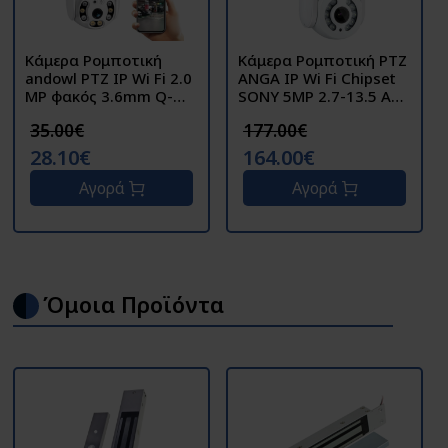
Κάμερα Ρομποτική
Κάμερα Ρομποτική PTZ
andowl PTZ IP Wi Fi 2.0
ANGA IP Wi Fi Chipset
MP φακός 3.6mm Q-
SONY 5MP 2.7-13.5 AQ-
SX923
8110ISW
35.00€
177.00€
28.10€
164.00€
Αγορά
Αγορά
Όμοια Προϊόντα