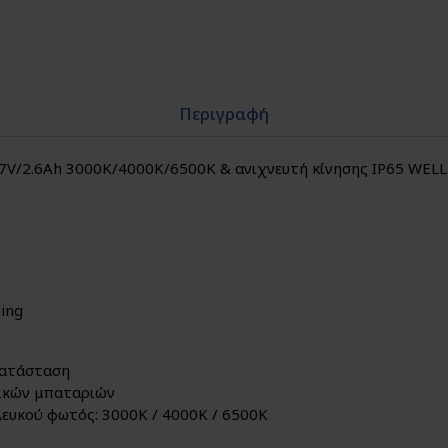
Περιγραφή
7V/2.6Ah 3000K/4000K/6500K & ανιχνευτή κίνησης IP65 WEL
ming
κατάσταση
ρικών μπαταριών
λευκού φωτός: 3000Κ / 4000Κ / 6500Κ