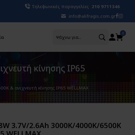
Τηλεφωνικές παραγγελίες
210 9711346
info@alifragis.com.gr
Αναζήτηση
0
ία
ιχνευτή κίνησης IP65
500K & ανιχνευτή κίνησης IP65 WELLMAX
8W 3.7V/2.6Ah 3000K/4000K/6500K
P65 WELLMAX