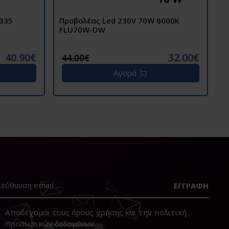
-335
Προβολέας Led 230V 70W 6000K
Σ
FLU70W-DW
J
40.90€
32.00€
44.00€
Αγορά
ΕΓΓΡΑΦΉ
Αποδέχομαι τους
όρους χρήσης
και την
πολιτική
προσωπικών δεδομένων