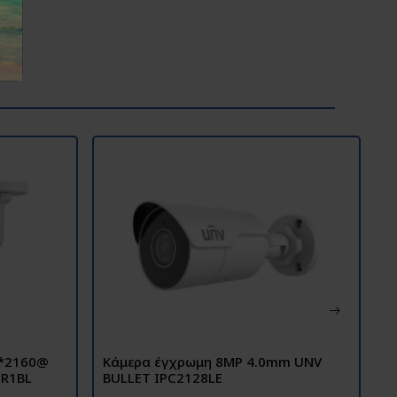
0*2160@
Κάμερα έγχρωμη 8MP 4.0mm UNV
K
CR1BL
BULLET IPC2128LE
T
8