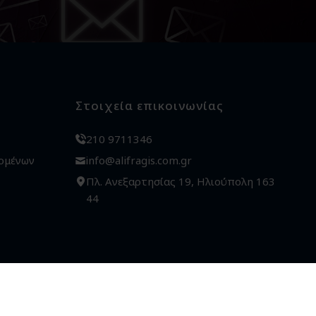
Στοιχεία επικοινωνίας
210 9711346
ομένων
info@alifragis.com.gr
Πλ. Ανεξαρτησίας 19, Ηλιούπολη 163
44
Κατασκευή ιστοσελίδων
qualityweb
.