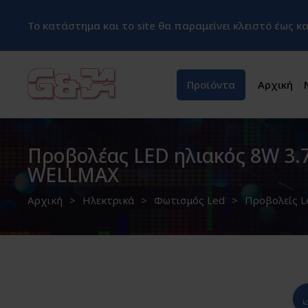
Το κατάστημα και το site θα παραμείνει κλειστό έως 
Προϊόντα
Αρχική
Προβολέας LED ηλιακός 8W 3.
WELLMAX
Αρχική
Ηλεκτρικά
Φωτισμός Led
Προβολείς L