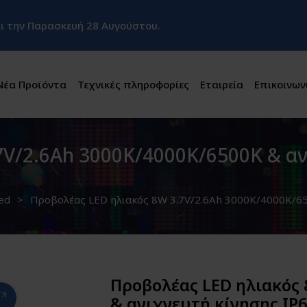
και την Παρασκευή 28 Αυγούστου.
Νέα Προϊόντα
Τεχνικές πληροφορίες
Εταιρεία
Επικοινων
7V/2.6Ah 3000K/4000K/6500K & αν
ed
Προβολέας LED ηλιακός 8W 3.7V/2.6Ah 3000K/4000K/6
Προβολέας LED ηλιακός 
& ανιχνευτή κίνησης I