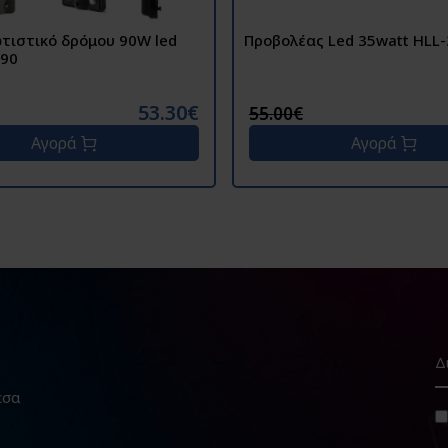
τιστικό δρόμου 90W led
Προβολέας Led 35watt HLL
-90
53.30€
55.00€
Αγορά
Αγορά
εσα