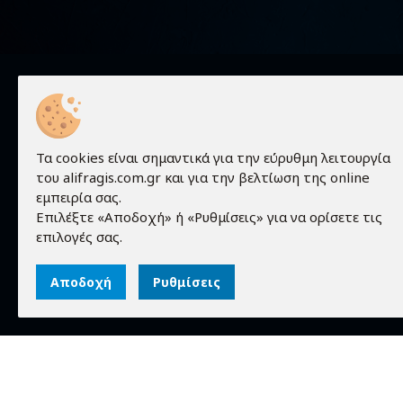
Χρήσιμα
Τα cookies είναι σημαντικά για την εύρυθμη λειτουργία
του alifragis.com.gr και για την βελτίωση της online
Προϊόντα
εμπειρία σας.
Τεχνικές 
Επιλέξτε «Αποδοχή» ή «Ρυθμίσεις» για να ορίσετε τις
Τα πάντα γύρω από τον κόσμο των
Εταιρεία
επιλογές σας.
ηλεκτρονικών!
Επικοινων
Αποδοχή
Ρυθμίσεις
©
2026
alifragis.com.gr
. All rights reserved.