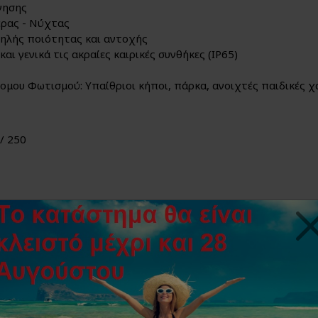
νησης
ρας - Νύχτας
ηλής ποιότητας και αντοχής
αι γενικά τις ακραίες καιρικές συνθήκες (IP65)
ομου Φωτισμού: Υπαίθριοι κήποι, πάρκα, ανοιχτές παιδικές χα
/ 250
x44.5x97