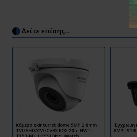
Δείτε επίσης...
Κάμερα exir turret dome 5MP 2.8mm
Έγχρωμη 
TVI/AHD/CVI/CVBS ΕΩΣ 20m HWT-
8MP, I91B
T150-M HIKVISION/HiWatch