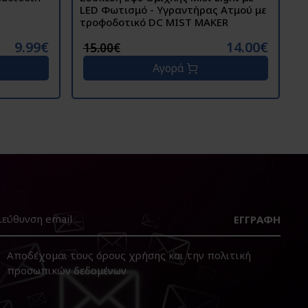
LED Φωτισμό - Υγραντήρας Ατμού με
2
τροφοδοτικό DC MIST MAKER
9.99€
14.00€
15.00€
Αγορά
ΕΓΓΡΑΦΉ
Αποδέχομαι τους
όρους χρήσης
και την
πολιτική
προσωπικών δεδομένων