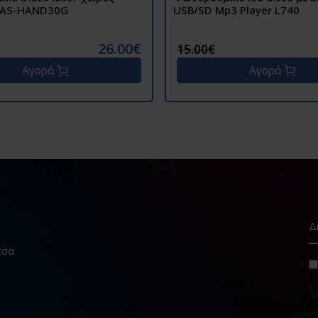
LAS-HAND30G
USB/SD Mp3 Player L740
26.00€
15.00€
Αγορά
Αγορά
εσα