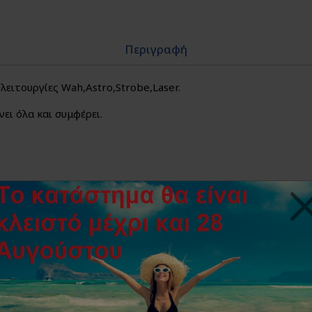
Περιγραφή
ειτουργίες Wah,Astro,Strobe,Laser.
ει όλα και συμφέρει.
UV led.
ία με Remote Control.