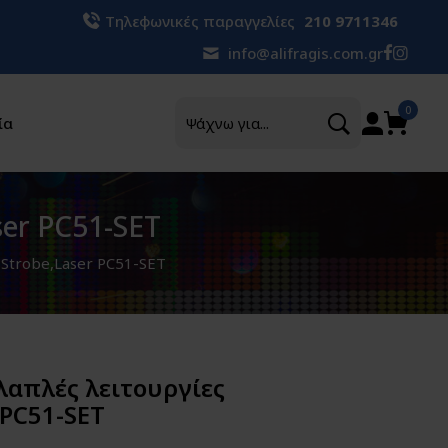
Τηλεφωνικές παραγγελίες
210 9711346
info@alifragis.com.gr
Αναζήτηση
0
ία
ser PC51-SET
,Strobe,Laser PC51-SET
λαπλές λειτουργίες
 PC51-SET