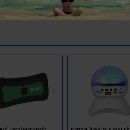
.
κό Disco laser χειρός
Φωτορυθμικό led disco με b