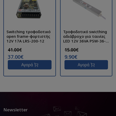
Switching τροφοδοτικό
Τροφοδοτικό swicthing
open frame-φορτιστής
αδιάβροχο για ταινίες
12V 17A LRS-200-12
LED 12V 36VA PSW-36-
12
41.00€
15.00€
37.00€
9.90€
Αγορά
Αγορά
Newsletter