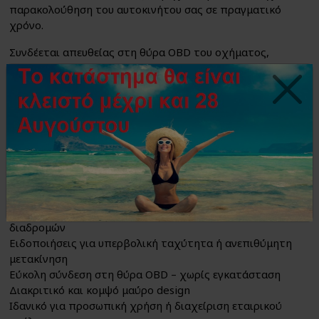
παρακολούθηση του αυτοκινήτου σας σε πραγματικό
χρόνο.
Συνδέεται απευθείας στη θύρα OBD του οχήματος,
χωρίς πολύπλοκη εγκατάσταση, και μεταδίδει συνεχώς
πληροφορίες για θέση, ταχύτητα και κατάσταση
οχήματος μέσω εφαρμογής στο κινητό σας.
Το συμπαγές μαύρο design επιτρέπει διακριτική χρήση.
Χαρακτηριστικά:
Συσκευή εντοπισμού οχήματος μέσω OBD
GPS Locator με real-time tracking
Παρακολούθηση ταχύτητας, θέσης και ιστορικού
διαδρομών
Ειδοποιήσεις για υπερβολική ταχύτητα ή ανεπιθύμητη
μετακίνηση
Εύκολη σύνδεση στη θύρα OBD – χωρίς εγκατάσταση
Διακριτικό και κομψό μαύρο design
Ιδανικό για προσωπική χρήση ή διαχείριση εταιρικού