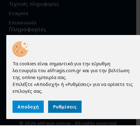
Τεχνικές πληροφορίες
Εταιρεία
Επικοινωνία
Πληροφορίες
Όροι χρήσης
Προστασία προσωπικών δεδομένων
Πολιτική Cookies
Τα cookies είναι σημαντικά για την εύρυθμη
λειτουργία του alifragis.com.gr και για την βελτίωση
Τρόποι αποστολής
της online εμπειρία σας.
Τρόποι παραγγελίας
Επιλέξτε «Αποδοχή» ή «Ρυθμίσεις» για να ορίσετε τις
Τρόποι πληρωμής
επιλογές σας.
Εγγύηση - Επιστροφές
Αποδοχή
Ρυθμίσεις
©
2026
alifragis.com.gr
. All rights reserved.
Κατασκευή ιστοσελίδων
qualityweb
.