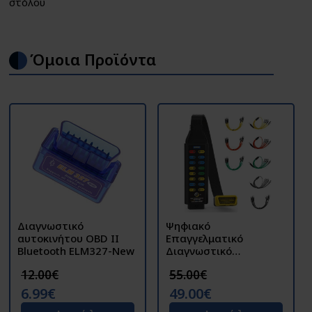
στόλου
Όμοια Προϊόντα
Διαγνωστικό
Ψηφιακό
αυτοκινήτου OBD II
Επαγγελματικό
Bluetooth ELM327-New
Διαγνωστικό
Αυτοκινήτου OBD II
12.00€
55.00€
PWM CAN - AUTOOL
OBD 2 Scanner
6.99€
49.00€
MMT580