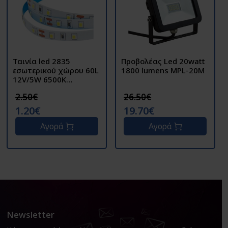
Ταινία led 2835
Προβολέας Led 20watt
εσωτερικού χώρου 60L
1800 lumens MPL-20M
12V/5W 6500K
WELLMAX .0141
2.50€
26.50€
1.20€
19.70€
Αγορά
Αγορά
Newsletter