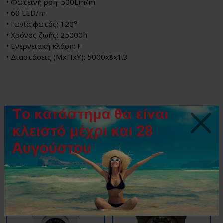
• Φωτεινή ροή: 500Lm/m
• 60 LED/m
• Γωνία φωτός: 120°
• Χρόνος ζωής: 25000h
• Ενεργειακή κλάση: F
• Διαστάσεις (ΜxΠxY): 5000x8x1.3
Δείτε επίσης...