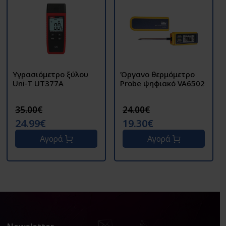
Υγρασιόμετρο ξύλου
Όργανο θερμόμετρο
Uni-T UT377A
Probe ψηφιακό VA6502
35.00€
24.00€
24.99€
19.30€
Αγορά
Αγορά