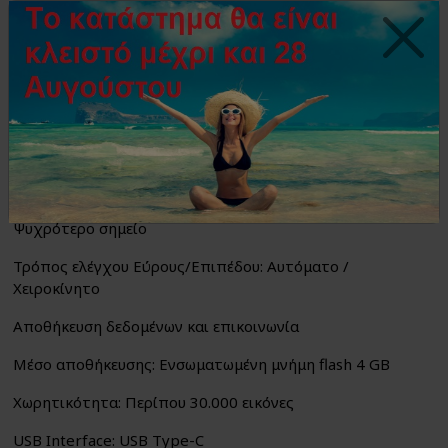
Μέτρηση και Ανάλυση
Εύρος θερμοκρασίας αντικειμένων: -20°C έως 550°C (-4°F
έως 1022°F)
Ακρίβεια: Μέγιστη (±2°C / 3.6°F±2%) για θερμοκρασία
περιβάλλοντος 15°C - 35°C (59°F - 95°F) και
θερμοκρασία αντικειμένου > 0°C
Εργαλεία μέτρησης: Κεντρικό σημείο, Θερμότερο σημείο,
Ψυχρότερο σημείο
Τρόπος ελέγχου Εύρους/Επιπέδου: Αυτόματο /
Χειροκίνητο
Αποθήκευση δεδομένων και επικοινωνία
Μέσο αποθήκευσης: Ενσωματωμένη μνήμη flash 4 GB
Χωρητικότητα: Περίπου 30.000 εικόνες
USB Interface: USB Type-C