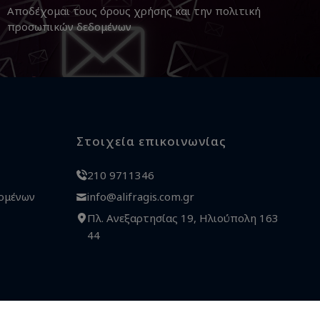
Αποδέχομαι τους
όρους χρήσης
και την
πολιτική
προσωπικών δεδομένων
Στοιχεία επικοινωνίας
210 9711346
ομένων
info@alifragis.com.gr
Πλ. Ανεξαρτησίας 19, Ηλιούπολη 163
44