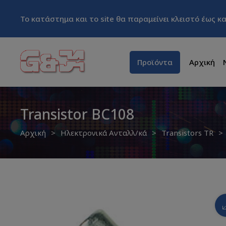
Το κατάστημα και το site θα παραμείνει κλειστό έως 
Προϊόντα
Αρχική
Transistor BC108
Αρχική
Ηλεκτρονικά Ανταλλ/κά
Transistors TR