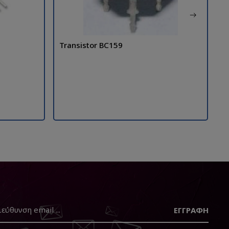
Transistor BC159
T
ΕΓΓΡΑΦΉ