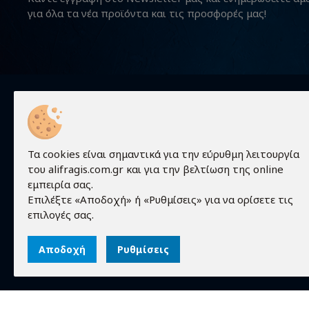
για όλα τα νέα προϊόντα και τις προσφορές μας!
Χρήσιμα
Τα cookies είναι σημαντικά για την εύρυθμη λειτουργία
του alifragis.com.gr και για την βελτίωση της online
Προϊόντα
εμπειρία σας.
Τεχνικές 
Επιλέξτε «Αποδοχή» ή «Ρυθμίσεις» για να ορίσετε τις
Τα πάντα γύρω από τον κόσμο των
Εταιρεία
επιλογές σας.
ηλεκτρονικών!
Επικοινων
Αποδοχή
Ρυθμίσεις