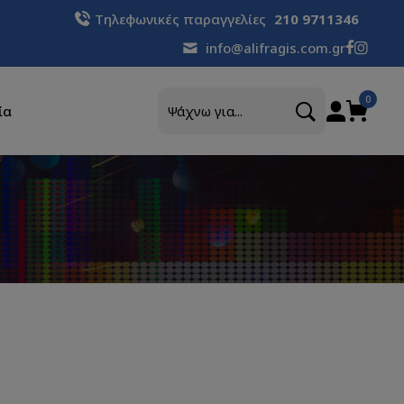
Τηλεφωνικές παραγγελίες
210 9711346
info@alifragis.com.gr
Αναζήτηση
0
ία