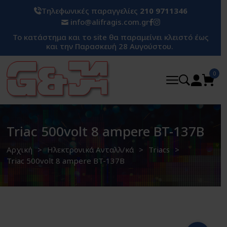
Τηλεφωνικές παραγγελίες
210 9711346
info@alifragis.com.gr
Το κατάστημα και το site θα παραμείνει κλειστό έως
και την Παρασκευή 28 Αυγούστου.
0
Triac 500volt 8 ampere BT-137B
Αρχική
Ηλεκτρονικά Ανταλλ/κά
Triacs
Triac 500volt 8 ampere BT-137B