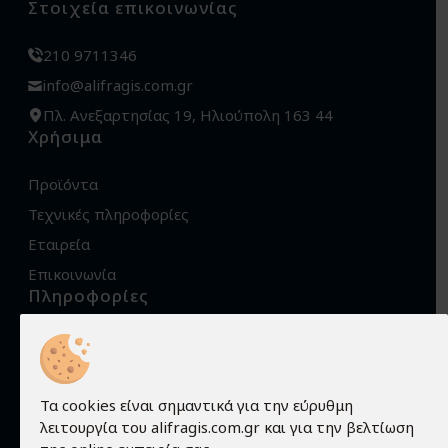
Στοιχεία επικοινωνίας
210 9711346
info@alifragis.com.gr
Πλ. Ανεξαρτησίας 19, Ηλιούπολη 163 44
Χρήσιμα
Προϊόντα
Τεχνικές πληροφορίες
Εταιρεία
Επικοινωνία
Πληροφορίες
Όροι χρήσης
Προστασία προσωπικών δεδομένων
Πολιτική Cookies
Τα cookies είναι σημαντικά για την εύρυθμη
λειτουργία του alifragis.com.gr και για την βελτίωση
Τρόποι αποστολής