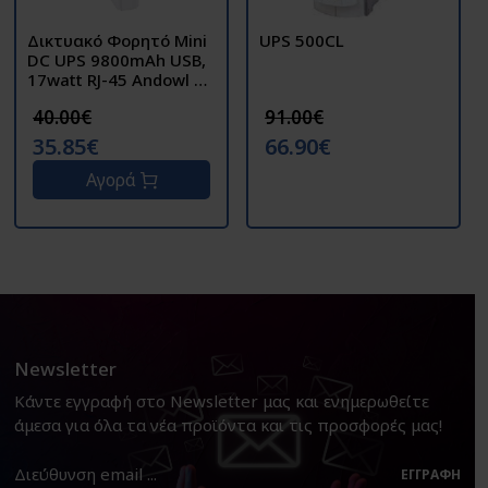
Δικτυακό Φορητό Mini
UPS 500CL
DC UPS 9800mAh USB,
17watt RJ-45 Andowl Q-
UP800 – Λευκό
40.00€
91.00€
35.85€
66.90€
Αγορά
Newsletter
Κάντε εγγραφή στο Newsletter μας και ενημερωθείτε
άμεσα για όλα τα νέα προϊόντα και τις προσφορές μας!
ΕΓΓΡΑΦΉ