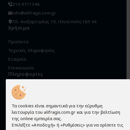
210 9711346
info@alifragis.com.gr
Πλ. Ανεξαρτησίας 19, Ηλιούπολη 163 44
Χρήσιμα
Προϊόντα
Τεχνικές πληροφορίες
Εταιρεία
Επικοινωνία
Πληροφορίες
Όροι χρήσης
Προστασία προσωπικών δεδομένων
Πολιτική Cookies
Τα cookies είναι σημαντικά για την εύρυθμη
λειτουργία του alifragis.com.gr και για την βελτίωση
Τρόποι αποστολής
της online εμπειρία σας.
Τρόποι παραγγελίας
Επιλέξτε «Αποδοχή» ή «Ρυθμίσεις» για να ορίσετε τις