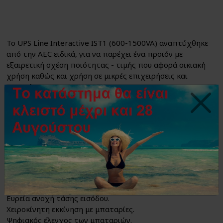
Το UPS Line Interactive IST1 (600-1500VA) αναπτύχθηκε
από την AEC ειδικά, για να παρέχει ένα προϊόν με
εξαιρετική σχέση ποιότητας - τιμής που αφορά οικιακή
χρήση καθώς και χρήση σε μικρές επιχειρήσεις και
εταιρείες.
Είναι εύκολα στη χρήση, με εξαιρετική ποιότητα
κατασκευής και απόλυτα ανταγωνιστικά.
Τεχνικά χαρακτηριστικά:
Line Interactive (Ανεξάρτητη τάση σύμφωνα με το
πρότυπο CEI EN 62040-3).
Ευρύ φάσμα ισχύος από 600VA έως 1500VA.
Χρόνος απόκρισης
Ευρεία ανοχή τάσης εισόδου.
Χειροκίνητη εκκίνηση με μπαταρίες.
Ψηφιακός έλεγχος των μπαταριών.