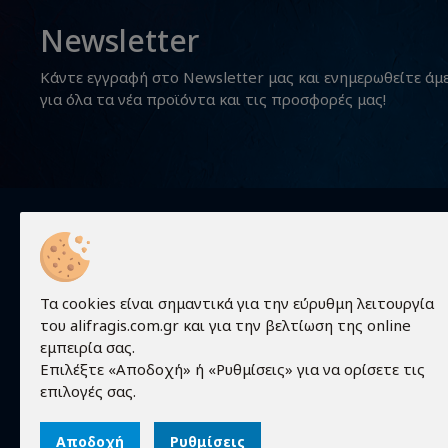
Newsletter
Κάντε εγγραφή στο Newsletter μας και ενημερωθείτε άμ
για όλα τα νέα προϊόντα και τις προσφορές μας!
Χρήσιμα
Τα cookies είναι σημαντικά για την εύρυθμη λειτουργία
του alifragis.com.gr και για την βελτίωση της online
Προϊόντα
εμπειρία σας.
Τεχνικές 
Επιλέξτε «Αποδοχή» ή «Ρυθμίσεις» για να ορίσετε τις
Τα πάντα γύρω από τον κόσμο των
Εταιρεία
επιλογές σας.
ηλεκτρονικών!
Επικοινων
Αποδοχή
Ρυθμίσεις