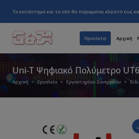
Το κατάστημα και το site θα παραμείνει κλειστό έως 
Προϊόντα
Αρχική
Uni-T Ψηφιακό Πολύμετρο UT6
Αρχική
Εργαλεία
Εργαστηρίου-Συνεργείου
Ειδ