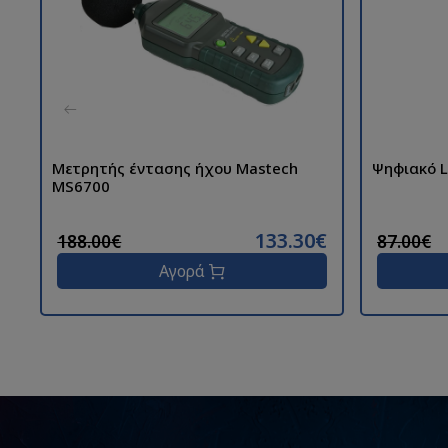
Μετρητής έντασης ήχου Mastech
Ψηφιακό L
MS6700
133.30€
188.00€
87.00€
Αγορά