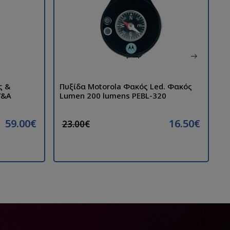
ς &
Πυξίδα Motorola Φακός Led. Φακός
Α
V&A
Lumen 200 lumens PEBL-320
G
59.00€
16.50€
23.00€