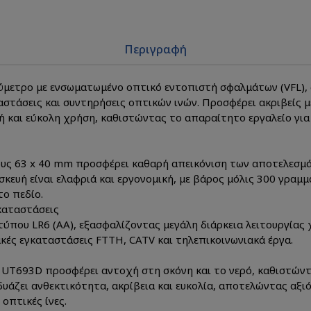
Περιγραφή
λύμετρο με ενσωματωμένο οπτικό εντοπιστή σφαλμάτων (VFL), 
στάσεις και συντηρήσεις οπτικών ινών. Προσφέρει ακριβείς μ
 και εύκολη χρήση, καθιστώντας το απαραίτητο εργαλείο για
ους 63 x 40 mm προσφέρει καθαρή απεικόνιση των αποτελεσμά
κευή είναι ελαφριά και εργονομική, με βάρος μόλις 300 γραμ
ο πεδίο.
καταστάσεις
τύπου LR6 (AA), εξασφαλίζοντας μεγάλη διάρκεια λειτουργίας 
υακές εγκαταστάσεις FTTH, CATV και τηλεπικοινωνιακά έργα.
 UT693D προσφέρει αντοχή στη σκόνη και το νερό, καθιστώντ
υάζει ανθεκτικότητα, ακρίβεια και ευκολία, αποτελώντας αξιό
οπτικές ίνες.