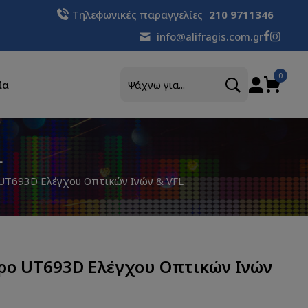
Τηλεφωνικές παραγγελίες
210 9711346
info@alifragis.com.gr
Αναζήτηση
0
ία
L
UT693D Ελέγχου Οπτικών Ινών & VFL
ρο UT693D Ελέγχου Οπτικών Ινών