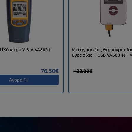
UXόμετρο V & A VA8051
Καταγραφέας θερμοκρασία
υγρασίας + USB VA600-NH 
76.30€
133.00€
Αγορά