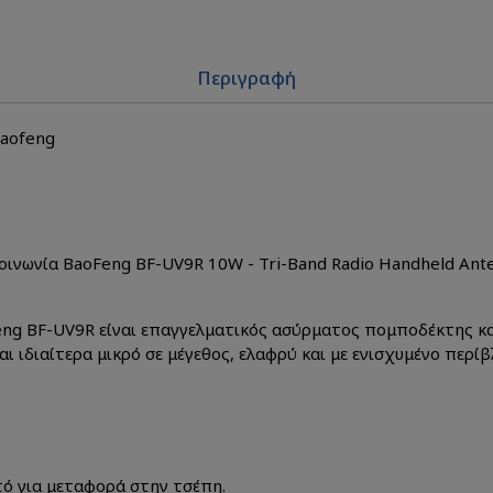
Περιγραφή
Baofeng
ινωνία BaoFeng BF-UV9R 10W - Tri-Band Radio Handheld Ante
ng BF-UV9R είναι επαγγελματικός ασύρματος πομποδέκτης κ
ι ιδιαίτερα μικρό σε μέγεθος, ελαφρύ και με ενισχυμένο περί
τό για μεταφορά στην τσέπη.