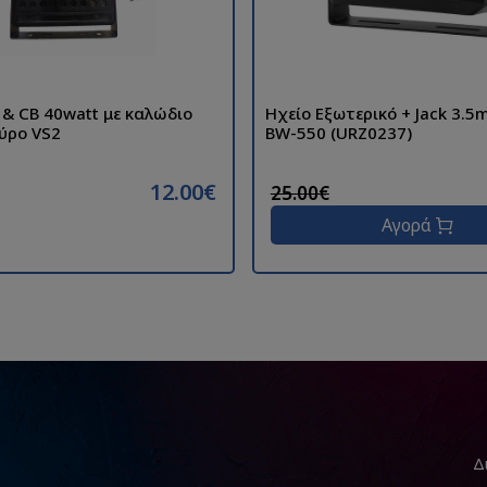
 & CB 40watt με καλώδιο
Ηχείο Εξωτερικό + Jack 3.5mm 7watt
αύρο VS2
BW-550 (URZ0237)
12.00€
25.00€
Αγορά