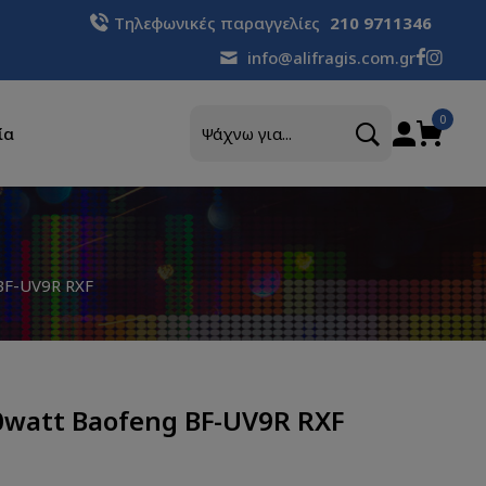
Τηλεφωνικές παραγγελίες
210 9711346
info@alifragis.com.gr
Αναζήτηση
0
ία
 BF-UV9R RXF
10watt Baofeng BF-UV9R RXF