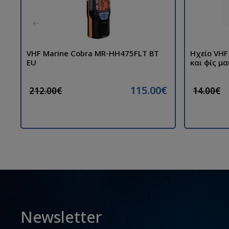
VHF Marine Cobra MR-HH475FLT BT
Ηχείο VHF
EU
και φίς μ
115.00€
212.00€
14.00€
Newsletter