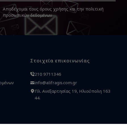
Αποδέχομαι τους
όρους χρήσης
και την
πολιτική
προσωπικών δεδομένων
Στοιχεία επικοινωνίας
210 9711346
ομένων
info@alifragis.com.gr
Πλ. Ανεξαρτησίας 19, Ηλιούπολη 163
44