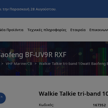
και την Παρασκευή 28 Αυγούστου.
Νέα Προϊόντα
Τεχνικές πληροφορίες
Εταιρεία
Επικοινων
 Baofeng BF-UV9R RXF
VHF Marine/CB
Walkie Talkie tri-band 10watt Baofeng
Walkie Talkie tri-band 
Κωδικός:
167352