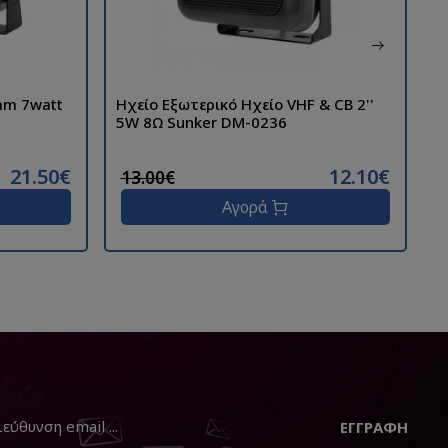
Ηχείο Εξωτερικό Ηχείο VHF & CB 2''
V
5W 8Ω Sunker DM-0236
21.50€
12.10€
13.00€
Αγορά
ΕΓΓΡΑΦΉ