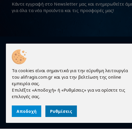
Κάντε εγγραφή στο Newsletter μας και ενημερωθείτε άμ
για όλα τα νέα προϊόντα και τις προσφορές μας!
Χρήσιμα
Τα cookies είναι σημαντικά για την εύρυθμη λειτουργία
του alifragis.com.gr και για την βελτίωση της online
Προϊόντα
εμπειρία σας.
Τεχνικές 
Επιλέξτε «Αποδοχή» ή «Ρυθμίσεις» για να ορίσετε τις
Τα πάντα γύρω από τον κόσμο των
Εταιρεία
επιλογές σας.
ηλεκτρονικών!
Επικοινων
Αποδοχή
Ρυθμίσεις