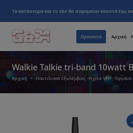
Το κατάστημα και το site θα παραμείνει κλειστό έως 
Προϊόντα
Αρχική
Walkie Talkie tri-band 10watt
Αρχική
Ναυτιλιακά Εξωλέμβιες -Ηχεία-VHF -Όργανα