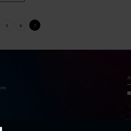
5
6
7
εσα