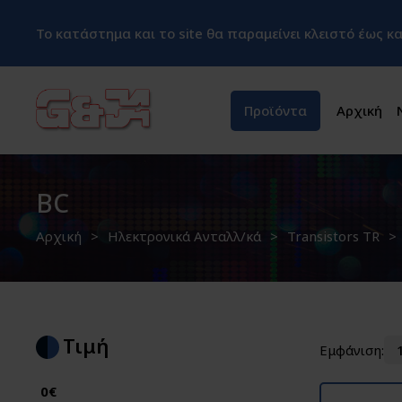
Το κατάστημα και το site θα παραμείνει κλειστό έως 
Προϊόντα
Αρχική
BC
Αρχική
Ηλεκτρονικά Ανταλλ/κά
Transistors TR
Τιμή
Εμφάνιση:
0€