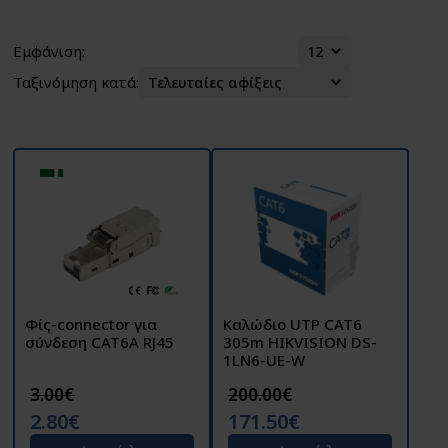
Εμφάνιση:
Ταξινόμηση κατά:
Φίς-connector για
Καλώδιο UTP CAT6
σύνδεση CAT6A RJ45
305m HIKVISION DS-
1LN6-UE-W
3.00€
200.00€
2.80€
171.50€