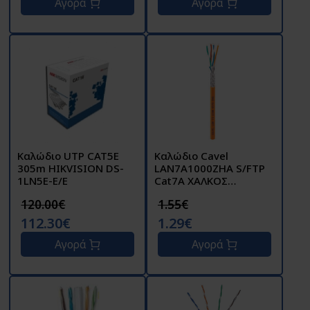
Αγορά
Αγορά
Καλώδιο UTP CAT5E
Καλώδιο Cavel
305m HIKVISION DS-
LAN7A1000ZHA S/FTP
1LN5E-E/E
Cat7A ΧΑΛΚΟΣ
4Χ2ΧAWG 23/1
120.00€
1.55€
112.30€
1.29€
Αγορά
Αγορά