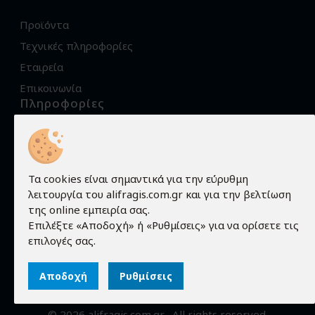
Προϊόντα
Τεχνικές πληροφορίες
Εταιρεία
Επικοινωνία
Πληροφορίες
Όροι χρήσης
Προστασία προσωπικών δεδομένων
Πολιτική Cookies
Τα cookies είναι σημαντικά για την εύρυθμη
λειτουργία του alifragis.com.gr και για την βελτίωση
Τρόποι αποστολής
της online εμπειρία σας.
Τρόποι παραγγελίας
Επιλέξτε «Αποδοχή» ή «Ρυθμίσεις» για να ορίσετε τις
επιλογές σας.
Τρόποι πληρωμής
Εγγύηση - Επιστροφές
Αποδοχή
Ρυθμίσεις
©
2026
alifragis.com.gr
. All rights reserved.