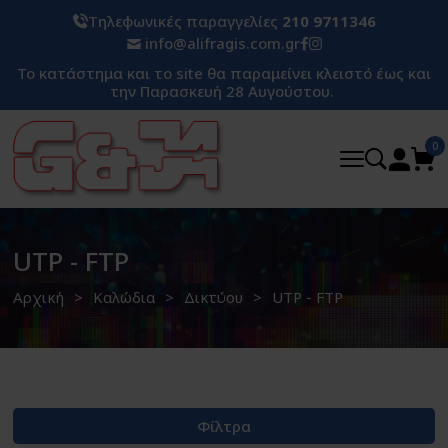
Τηλεφωνικές παραγγελίες
210 9711346
info@alifragis.com.gr
Το κατάστημα και το site θα παραμείνει κλειστό έως και
την Παρασκευή 28 Αυγούστου.
0
UTP - FTP
Αρχική
Καλώδια
Δικτύου
UTP - FTP
Φίλτρα